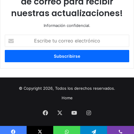
de correo para recibir
nuestras actualizaciones!
Información confidencial.
Escribe
tu
correo
electrónico
© Copyright 2026, Todos los derechos reservados.
Home
Facebook
X
YouTube
Instagram