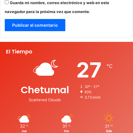
Guarda mi nombre, correo electrónico y web en este
navegador para la próxima vez que comente.
El Tiempo
27
℃
Chetumal
32º - 27º
83%
3.73 km/h
Scattered Clouds
32
31
31
℃
℃
℃
Jue
Vie
Sáb