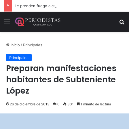
Le prenden fuego a camioneta involucrada en balacera en Carrillo Puerto
Menú
B
Inicio
/
Principales
Principales
Preparan manifestaciones
habitantes de Subteniente
López
26 de diciembre de 2013
0
301
1 minuto de lectura