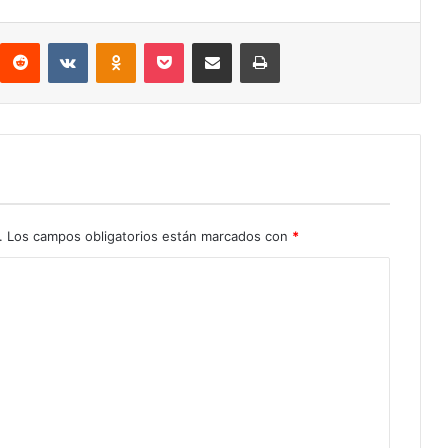
interest
Reddit
VKontakte
Odnoklassniki
Pocket
Compartir por correo electrónico
Imprimir
.
Los campos obligatorios están marcados con
*