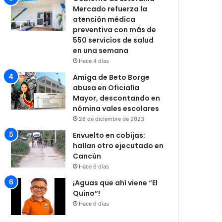
Mercado refuerza la
atención médica
preventiva con más de
550 servicios de salud
en una semana
Hace 4 días
Amiga de Beto Borge
abusa en Oficialía
Mayor, descontando en
nómina vales escolares
28 de diciembre de 2023
Envuelto en cobijas:
hallan otro ejecutado en
Cancún
Hace 6 días
¡Aguas que ahí viene “El
Quino”!
Hace 6 días