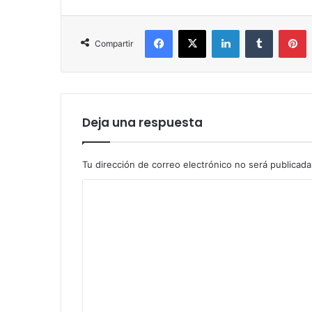
Facebook
X
LinkedIn
Tumblr
P
Compartir
Deja una respuesta
Tu dirección de correo electrónico no será publicada
C
o
m
e
n
t