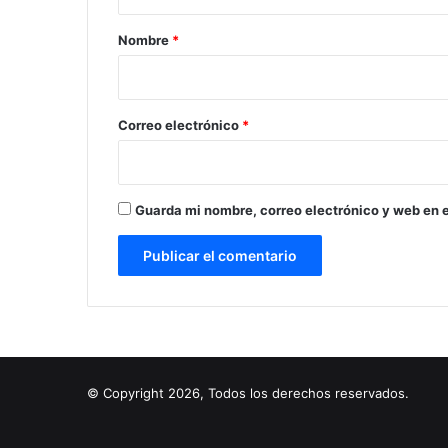
a
r
Nombre
*
i
o
*
Correo electrónico
*
Guarda mi nombre, correo electrónico y web en 
© Copyright 2026, Todos los derechos reservados.