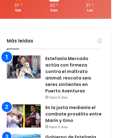
31
32
31
℃
℃
℃
Sáb
Dom
Lun
Más leidas
Estefanía Mercado
actúa con firmeza
contra el maltrato
animal; rescata seis
seres sintientes en
Puerto Aventuras
Hace 6 días
En la justa medianía el
combate prosélito entre
Marín y Gino
Hace 6 días
Gobierno de Estefanía