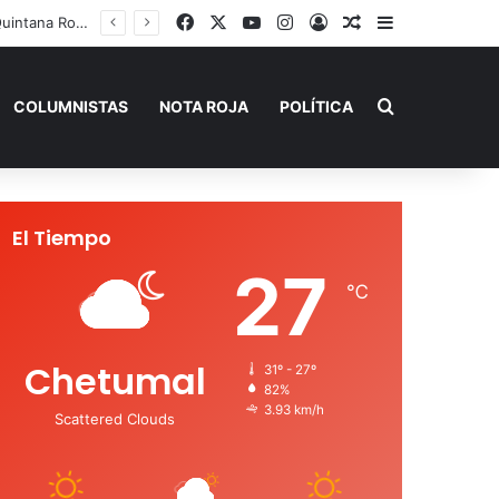
Facebook
X
YouTube
Instagram
Acceso
Publicación al a
Barra lateral
 de Verano”
Buscar por
COLUMNISTAS
NOTA ROJA
POLÍTICA
El Tiempo
27
℃
Chetumal
31º - 27º
82%
3.93 km/h
Scattered Clouds