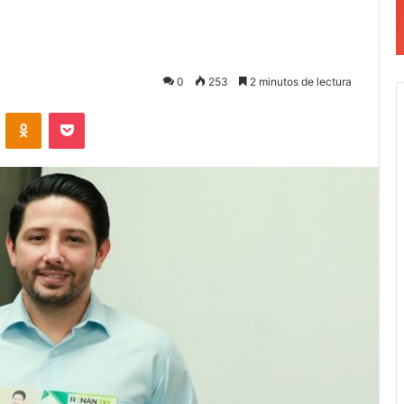
0
253
2 minutos de lectura
VKontakte
Odnoklassniki
Pocket