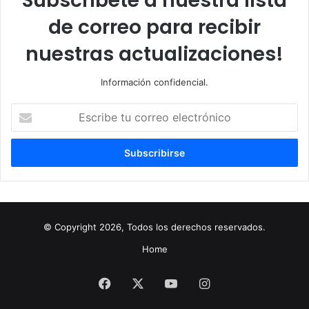
Subscríbete a nuestra lista
de correo para recibir
nuestras actualizaciones!
Información confidencial.
Escribe
tu
correo
electrónico
© Copyright 2026, Todos los derechos reservados.
Home
Facebook
X
YouTube
Instagram