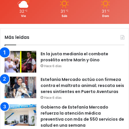
32
31
31
℃
℃
℃
Vie
Sáb
Dom
Más leidas
En la justa medianía el combate
prosélito entre Marín y Gino
Hace 6 días
Estefanía Mercado actúa con firmeza
contra el maltrato animal; rescata seis
seres sintientes en Puerto Aventuras
Hace 6 días
Gobierno de Estefanía Mercado
refuerza la atención médica
preventiva con más de 550 servicios de
salud en una semana