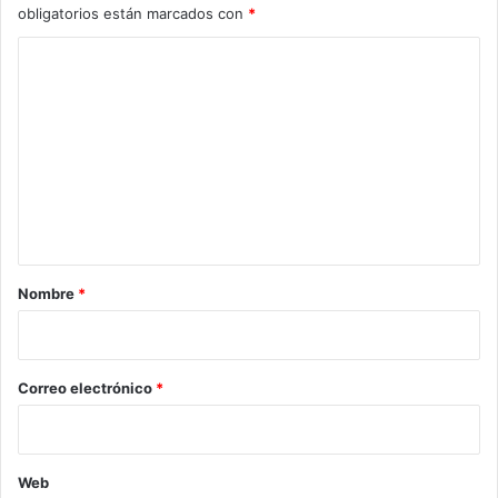
obligatorios están marcados con
*
C
o
m
e
n
t
a
r
Nombre
*
i
o
*
Correo electrónico
*
Web