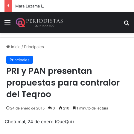
Mara Lezama informa la devolución de 9 vehículos recuperados
Menú
B
Inicio
/
Principales
Principales
PRI y PAN presentan
propuestas para contralor
del Teqroo
24 de enero de 2015
0
210
1 minuto de lectura
Chetumal, 24 de enero (QueQui)