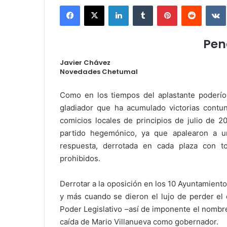
Facebook
X
LinkedIn
Tumblr
Pinterest
Reddit
Pen
Javier Chávez
Novedades Chetumal
.
Como en los tiempos del aplastante poderío 
gladiador que ha acumulado victorias contun
comicios locales de principios de julio de 2
partido hegemónico, ya que apalearon a un
respuesta, derrotada en cada plaza con to
prohibidos.
Derrotar a la oposición en los 10 Ayuntamient
y más cuando se dieron el lujo de perder el 
Poder Legislativo –así de imponente el nombr
caída de Mario Villanueva como gobernador.