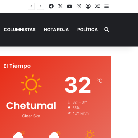
Facebook
X
YouTube
Instagram
Acceso
Publicación al a
Barra lateral
Playa del Carmen tendrá el primer Centro Comunitario “México Imparable” de Quintana Roo: Mara Lezama
Buscar por
COLUMNISTAS
NOTA ROJA
POLÍTICA
El Tiempo
32
℃
Chetumal
32º - 31º
55%
4.71 km/h
Clear Sky