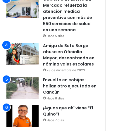
Mercado refuerza la
atención médica
preventiva con más de
550 servicios de salud
en una semana
Hace 5 días
Amiga de Beto Borge
abusa en Oficialía
Mayor, descontando en
nómina vales escolares
28 de diciembre de 2023
Envuelto en cobijas:
hallan otro ejecutado en
Cancún
Hace 6 días
¡Aguas que ahí viene “El
Quino”!
Hace 7 días