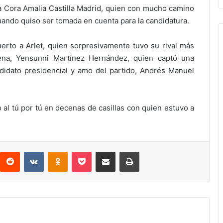
a Cora Amalia Castilla Madrid, quien con mucho camino
uando quiso ser tomada en cuenta para la candidatura.
uerto a Arlet, quien sorpresivamente tuvo su rival más
na, Yensunni Martínez Hernández, quien captó una
didato presidencial y amo del partido, Andrés Manuel
 al tú por tú en decenas de casillas con quien estuvo a
interest
Reddit
VKontakte
Odnoklassniki
Pocket
Compartir por correo electrónico
Imprimir