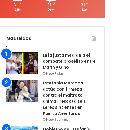
31
31
31
℃
℃
℃
Sáb
Dom
Lun
Más leidas
En la justa medianía el
combate prosélito entre
Marín y Gino
Hace 7 días
Estefanía Mercado
actúa con firmeza
contra el maltrato
animal; rescata seis
seres sintientes en
Puerto Aventuras
Hace 1 semana
Gobierno de Estefanía