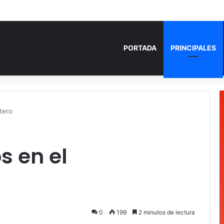
PORTADA
PRINCIPALES
átero
os en el
0
199
2 minutos de lectura