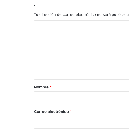
Tu dirección de correo electrónico no será publicada
C
o
m
e
n
t
a
r
Nombre
*
i
o
*
Correo electrónico
*