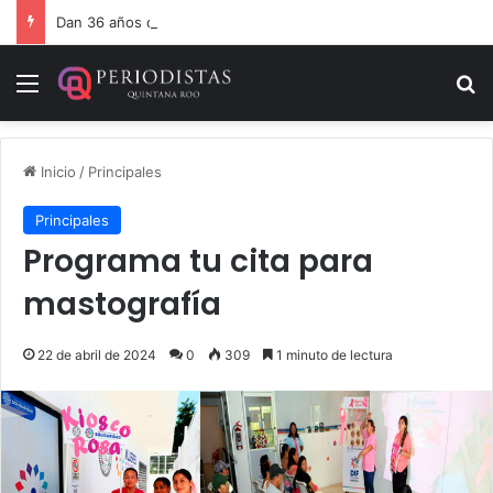
Dan 36 años de prisión por homicidio de cubana en Cancún
Menú
B
Inicio
/
Principales
Principales
Programa tu cita para
mastografía
22 de abril de 2024
0
309
1 minuto de lectura