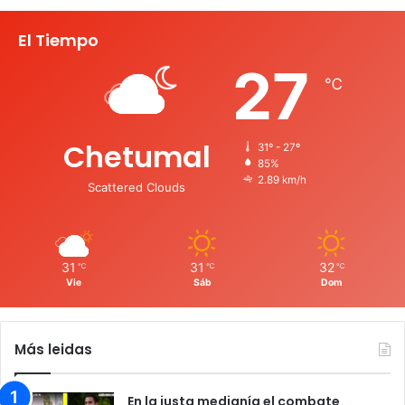
El Tiempo
27
℃
Chetumal
31º - 27º
85%
2.89 km/h
Scattered Clouds
31
31
32
℃
℃
℃
Vie
Sáb
Dom
Más leidas
En la justa medianía el combate