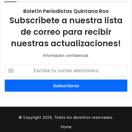
Boletín Periodistas Quintana Roo
Subscríbete a nuestra lista
de correo para recibir
nuestras actualizaciones!
Información confidencial.
Escribe
tu
correo
electrónico
© Copyright 2026, Todos los derechos reservados.
Home