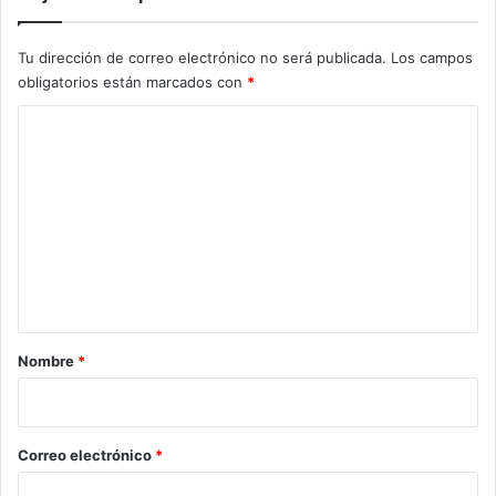
Tu dirección de correo electrónico no será publicada.
Los campos
obligatorios están marcados con
*
C
o
m
e
n
t
a
r
Nombre
*
i
o
*
Correo electrónico
*