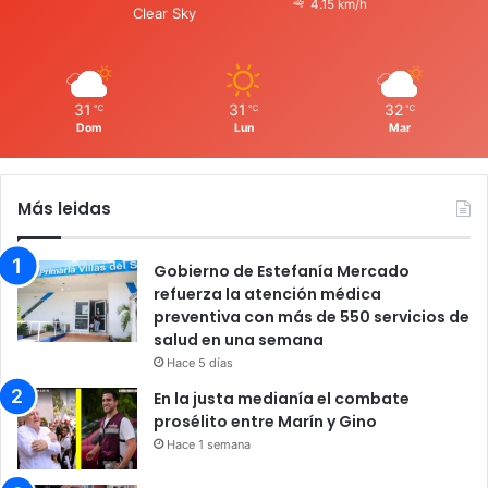
4.15 km/h
Clear Sky
31
31
32
℃
℃
℃
Dom
Lun
Mar
Más leidas
Gobierno de Estefanía Mercado
refuerza la atención médica
preventiva con más de 550 servicios de
salud en una semana
Hace 5 días
En la justa medianía el combate
prosélito entre Marín y Gino
Hace 1 semana