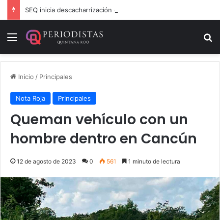
SEQ inicia descacharrización en escuelas de la Ribera del Río Hondo previo al inicio del ciclo escolar
Menú
B
Inicio
/
Principales
Nota Roja
Principales
Queman vehículo con un
hombre dentro en Cancún
12 de agosto de 2023
0
561
1 minuto de lectura