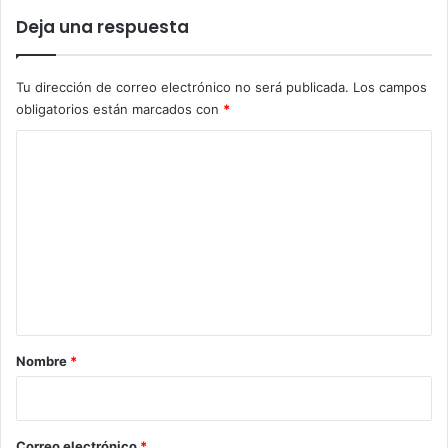
Deja una respuesta
Tu dirección de correo electrónico no será publicada.
Los campos
obligatorios están marcados con
*
C
o
m
e
n
t
a
r
Nombre
*
i
o
*
Correo electrónico
*