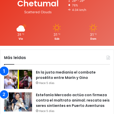
Chetumal
28º - 28º
76%
4.04 km/h
Scattered Clouds
31
31
31
℃
℃
℃
Vie
Sáb
Dom
Más leidas
En la justa medianía el combate
prosélito entre Marín y Gino
Hace 5 días
Estefanía Mercado actúa con firmeza
contra el maltrato animal; rescata seis
seres sintientes en Puerto Aventuras
Hace 5 días