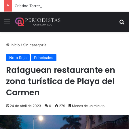
Cristina Torres, la Secretaria que cobra sin chambear
Menú
B
Inicio
/
Sin categoría
Nota Roja
Principales
Rafaguean restaurante en
zona turística de Playa del
Carmen
24 de abril de 2023
0
279
Menos de un minuto