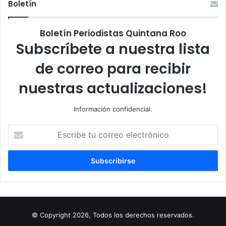
Boletín
Boletín Periodistas Quintana Roo
Subscríbete a nuestra lista
de correo para recibir
nuestras actualizaciones!
Información confidencial.
Escribe
tu
correo
electrónico
© Copyright 2026, Todos los derechos reservados.