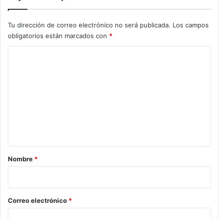
Tu dirección de correo electrónico no será publicada.
Los campos
obligatorios están marcados con
*
C
o
m
e
n
t
a
r
Nombre
*
i
o
*
Correo electrónico
*