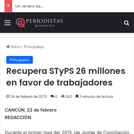
Un verano para recordar: niñas y niños cierran con alegría el curso “Aventuras de Verano”
Menú
B
Inicio
/
Principales
Principales
Recupera STyPS 26 millones
en favor de trabajadores
24 de febrero de 2015
0
242
2 minutos de lectura
CANCÚN, 23 de febrero
REDACCIÓN
Durante el primer mes del 2015, las Juntas de Conciliación