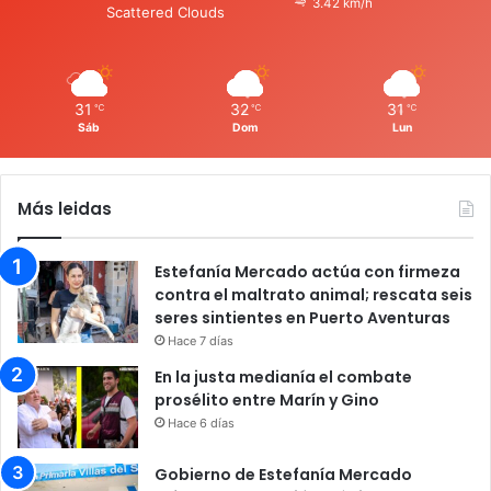
3.42 km/h
Scattered Clouds
31
32
31
℃
℃
℃
Sáb
Dom
Lun
Más leidas
Estefanía Mercado actúa con firmeza
contra el maltrato animal; rescata seis
seres sintientes en Puerto Aventuras
Hace 7 días
En la justa medianía el combate
prosélito entre Marín y Gino
Hace 6 días
Gobierno de Estefanía Mercado