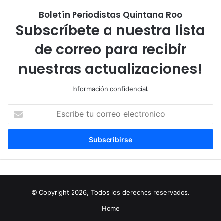
Boletín Periodistas Quintana Roo
Subscríbete a nuestra lista
de correo para recibir
nuestras actualizaciones!
Información confidencial.
Escribe
tu
correo
electrónico
© Copyright 2026, Todos los derechos reservados.
Home