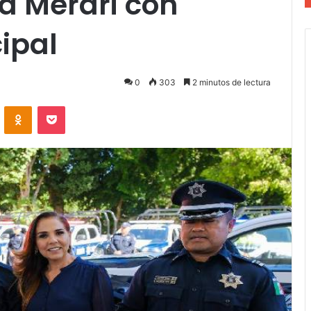
a Merari con
ipal
0
303
2 minutos de lectura
VKontakte
Odnoklassniki
Pocket