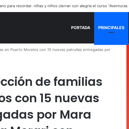
no de Playa del Carmen aprueba segunda modificación del POA 2026
PORTADA
PRINCIPALES
ias en Puerto Morelos con 15 nuevas patrullas entregadas por
l
cción de familias
os con 15 nuevas
egadas por Mara