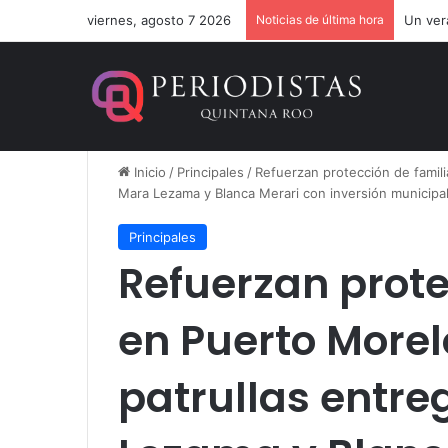
viernes, agosto 7 2026
Noticias de última hora
Gobier
Inicio
/
Principales
/
Refuerzan protección de famil
Mara Lezama y Blanca Merari con inversión municipa
Principales
Refuerzan prote
en Puerto Morel
patrullas entr