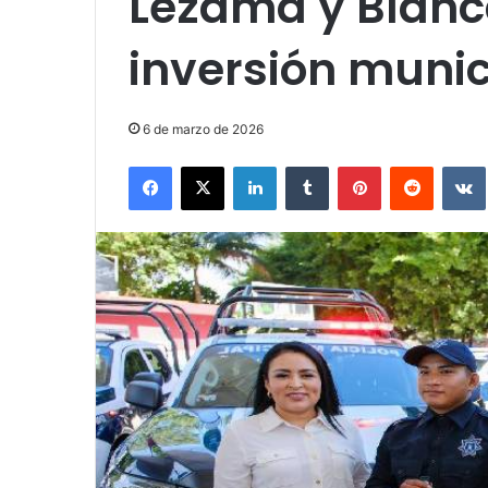
Lezama y Blanc
inversión munic
6 de marzo de 2026
Facebook
X
LinkedIn
Tumblr
Pinterest
Reddit