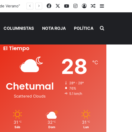
Facebook
X
YouTube
Instagram
Acceso
Publicación al a
Barra lateral
Buscar por
COLUMNISTAS
NOTA ROJA
POLÍTICA
El Tiempo
28
℃
Chetumal
28º - 28º
76%
5.1 km/h
Scattered Clouds
31
32
31
℃
℃
℃
Sáb
Dom
Lun