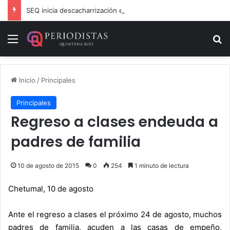
SEQ inicia descacharrización en escuelas de la Ribera del Río Hondo previo al inicio del ciclo escolar
Menú
B
Inicio
/
Principales
Principales
Regreso a clases endeuda a
padres de familia
10 de agosto de 2015
0
254
1 minuto de lectura
Chetumal, 10 de agosto
Ante el regreso a clases el próximo 24 de agosto, muchos
padres de familia, acuden a las casas de empeño,