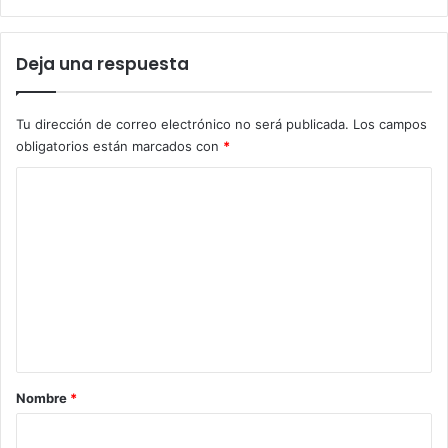
Deja una respuesta
Tu dirección de correo electrónico no será publicada.
Los campos
obligatorios están marcados con
*
C
o
m
e
n
t
a
r
Nombre
*
i