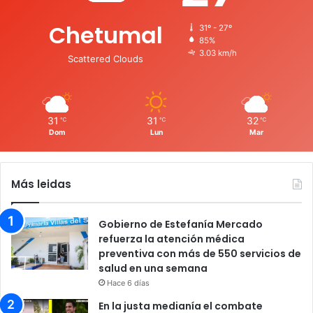
Chetumal
31º - 27º
85%
3.03 km/h
Scattered Clouds
31
31
32
℃
℃
℃
Dom
Lun
Mar
Más leidas
Gobierno de Estefanía Mercado
refuerza la atención médica
preventiva con más de 550 servicios de
salud en una semana
Hace 6 días
En la justa medianía el combate