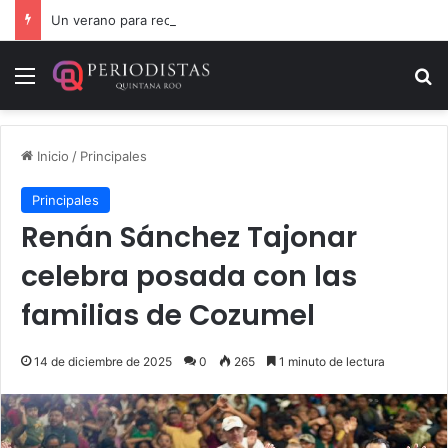
Un verano para recordar: niñas y niños cierran con alegría el curso “Aventuras de Verano”
Menú
B
Inicio
/
Principales
Principales
Renán Sánchez Tajonar
celebra posada con las
familias de Cozumel
14 de diciembre de 2025
0
265
1 minuto de lectura