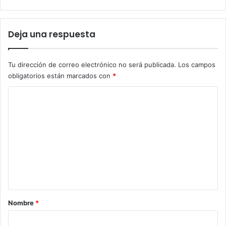
Deja una respuesta
Tu dirección de correo electrónico no será publicada.
Los campos
obligatorios están marcados con
*
C
o
m
e
n
t
a
r
Nombre
*
i