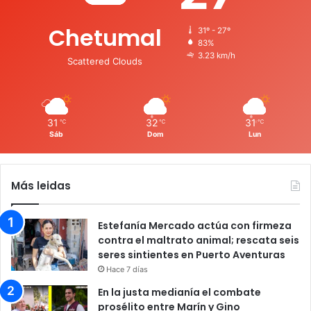
Chetumal
31º - 27º
83%
3.23 km/h
Scattered Clouds
31
32
31
℃
℃
℃
Sáb
Dom
Lun
Más leidas
Estefanía Mercado actúa con firmeza
contra el maltrato animal; rescata seis
seres sintientes en Puerto Aventuras
Hace 7 días
En la justa medianía el combate
prosélito entre Marín y Gino