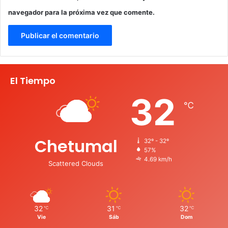
navegador para la próxima vez que comente.
El Tiempo
32
℃
Chetumal
32º - 32º
57%
4.69 km/h
Scattered Clouds
32
31
32
℃
℃
℃
Vie
Sáb
Dom