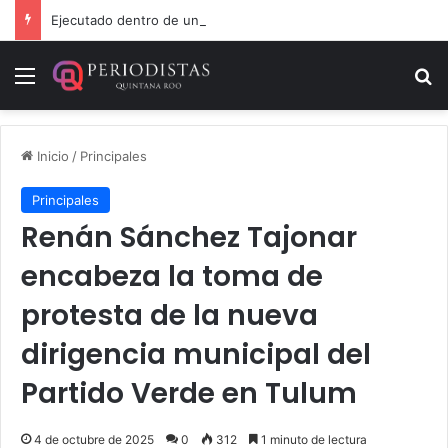
Ejecutado dentro de un local comercial en Cancún
Menú
B
Inicio
/
Principales
Principales
Renán Sánchez Tajonar
encabeza la toma de
protesta de la nueva
dirigencia municipal del
Partido Verde en Tulum
4 de octubre de 2025
0
312
1 minuto de lectura