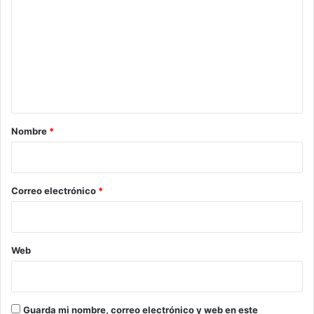
o
m
e
n
t
a
r
Nombre
*
i
o
*
Correo electrónico
*
Web
Guarda mi nombre, correo electrónico y web en este