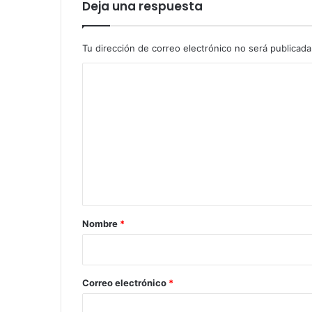
Deja una respuesta
Tu dirección de correo electrónico no será publicada
C
o
m
e
n
t
a
r
Nombre
*
i
o
*
Correo electrónico
*