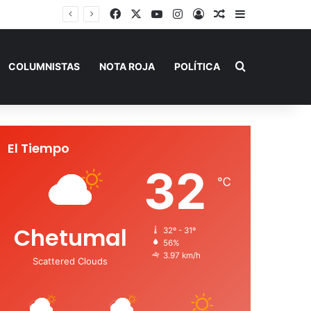
Facebook
X
YouTube
Instagram
Acceso
Publicación al a
Barra lateral
Capturan en Jalisco a ‘El Ruso’, presunto autor intelectual de varios homicidios en Playa del Carmen
Buscar por
COLUMNISTAS
NOTA ROJA
POLÍTICA
El Tiempo
32
℃
Chetumal
32º - 31º
56%
3.97 km/h
Scattered Clouds