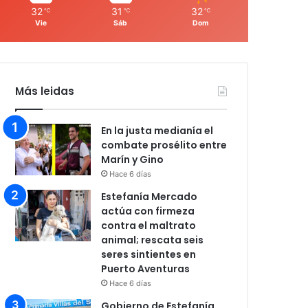
32
31
32
℃
℃
℃
Vie
Sáb
Dom
Más leidas
En la justa medianía el
combate prosélito entre
Marín y Gino
Hace 6 días
Estefanía Mercado
actúa con firmeza
contra el maltrato
animal; rescata seis
seres sintientes en
Puerto Aventuras
Hace 6 días
Gobierno de Estefanía