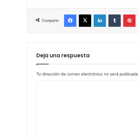
Facebook
X
LinkedIn
Tumblr
P
Compartir
Deja una respuesta
Tu dirección de correo electrónico no será publicada
C
o
m
e
n
t