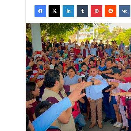
Facebook
X
LinkedIn
Tumblr
Pinterest
Reddit