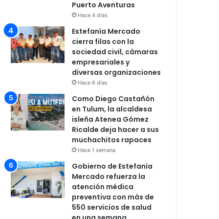
Puerto Aventuras
Hace 4 días
Estefanía Mercado
cierra filas con la
sociedad civil, cámaras
empresariales y
diversas organizaciones
Hace 6 días
Como Diego Castañón
en Tulum, la alcaldesa
isleña Atenea Gómez
Ricalde deja hacer a sus
muchachitos rapaces
Hace 1 semana
Gobierno de Estefanía
Mercado refuerza la
atención médica
preventiva con más de
550 servicios de salud
en una semana