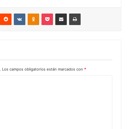
interest
Reddit
VKontakte
Odnoklassniki
Pocket
Compartir por correo electrónico
Imprimir
.
Los campos obligatorios están marcados con
*