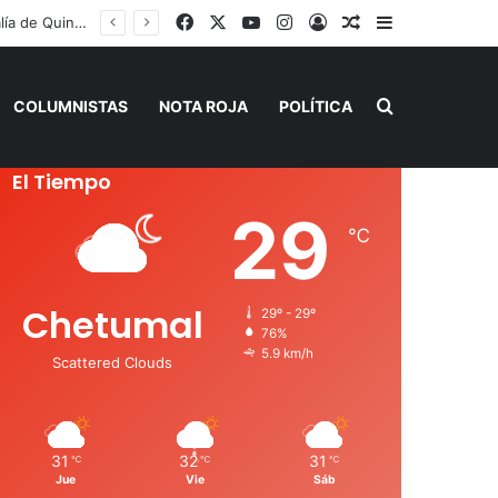
Facebook
X
YouTube
Instagram
Acceso
Publicación al a
Barra lateral
Renán Sánchez Tajonar lanza programa de entrega de kits de libretas para estudiantes cozumeleños
Buscar por
COLUMNISTAS
NOTA ROJA
POLÍTICA
El Tiempo
29
℃
Chetumal
29º - 29º
76%
5.9 km/h
Scattered Clouds
31
32
31
℃
℃
℃
Jue
Vie
Sáb