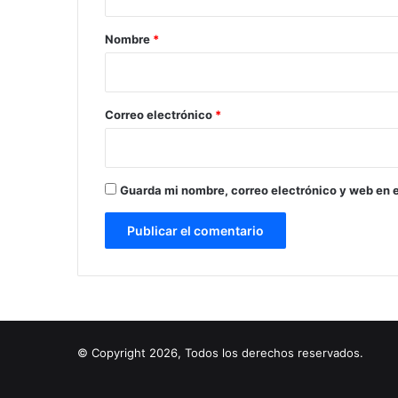
a
r
Nombre
*
i
o
*
Correo electrónico
*
Guarda mi nombre, correo electrónico y web en 
© Copyright 2026, Todos los derechos reservados.