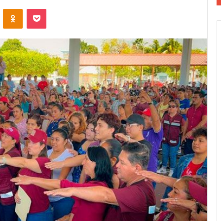
VKontakte
Odnoklassniki
Pocket