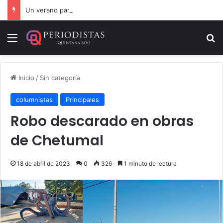
Un verano para recordar: niñas y niños cierran con alegría el curso “Aventuras de Verano”
Menú
B
Inicio
/
Sin categoría
columnistas
Principales
Robo descarado en obras
de Chetumal
18 de abril de 2023
0
326
1 minuto de lectura