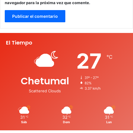
navegador para la próxima vez que comente.
El Tiempo
27
℃
Chetumal
31º - 27º
82%
3.37 km/h
Scattered Clouds
31
32
31
℃
℃
℃
Sáb
Dom
Lun