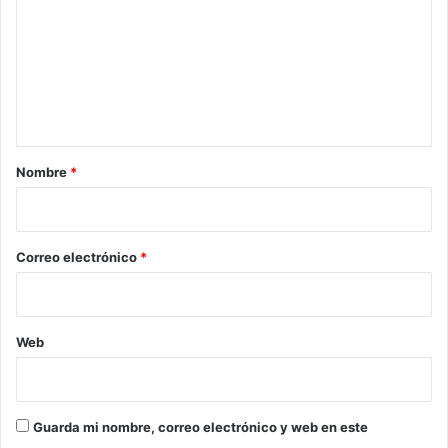
m
e
n
t
a
r
Nombre
*
i
o
*
Correo electrónico
*
Web
Guarda mi nombre, correo electrónico y web en este