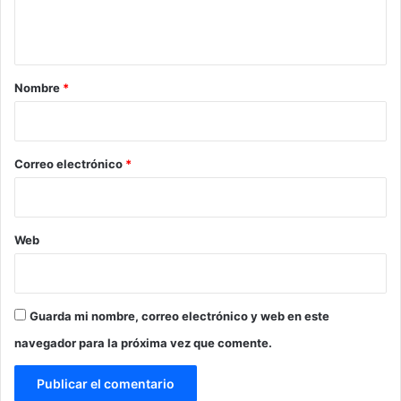
n
t
a
r
Nombre
*
i
o
*
Correo electrónico
*
Web
Guarda mi nombre, correo electrónico y web en este
navegador para la próxima vez que comente.