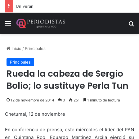
Un verano para recordar: niñas y niños cierran con alegría el curso “Aventuras de Verano”
Menú
B
Inicio
/
Principales
Principales
Rueda la cabeza de Sergio
Bolio; lo sustituye Perla Tun
12 de noviembre de 2014
0
251
1 minuto de lectura
Chetumal, 12 de noviembre
En conferencia de prensa, este miércoles el líder del PAN
en Quintana Roo, Eduardo Martínez Arcila ejerció su