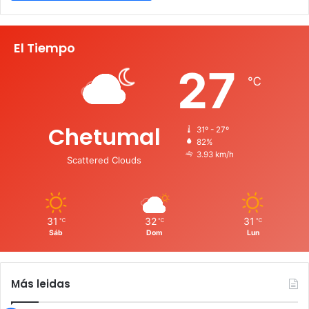
El Tiempo
27
℃
Chetumal
31º - 27º
82%
3.93 km/h
Scattered Clouds
31
32
31
℃
℃
℃
Sáb
Dom
Lun
Más leidas