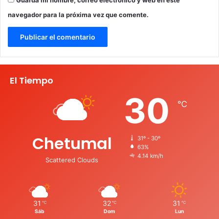
navegador para la próxima vez que comente.
El Tiempo
30
℃
Chetumal
31º - 30º
63%
4.14 km/h
Scattered Clouds
31
32
31
℃
℃
℃
Sáb
Dom
Lun