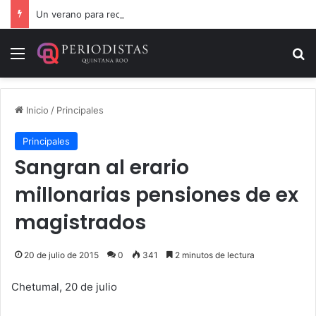
Un verano para recordar: niñas y niños cierran con alegría el curso “Aventuras de Verano”
Menú
B
Inicio
/
Principales
Principales
Sangran al erario
millonarias pensiones de ex
magistrados
20 de julio de 2015
0
341
2 minutos de lectura
Chetumal, 20 de julio