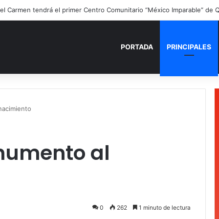
PORTADA
PRINCIPALES
nacimiento
numento al
0
262
1 minuto de lectura