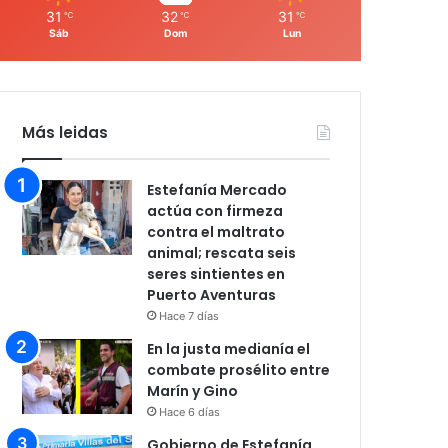
31
32
31
℃
℃
℃
Sáb
Dom
Lun
Más leidas
Estefanía Mercado
actúa con firmeza
contra el maltrato
animal; rescata seis
seres sintientes en
Puerto Aventuras
Hace 7 días
En la justa medianía el
combate prosélito entre
Marín y Gino
Hace 6 días
Gobierno de Estefanía