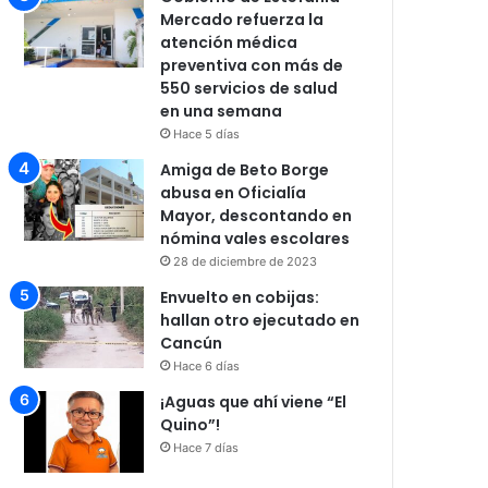
Mercado refuerza la
atención médica
preventiva con más de
550 servicios de salud
en una semana
Hace 5 días
Amiga de Beto Borge
abusa en Oficialía
Mayor, descontando en
nómina vales escolares
28 de diciembre de 2023
Envuelto en cobijas:
hallan otro ejecutado en
Cancún
Hace 6 días
¡Aguas que ahí viene “El
Quino”!
Hace 7 días