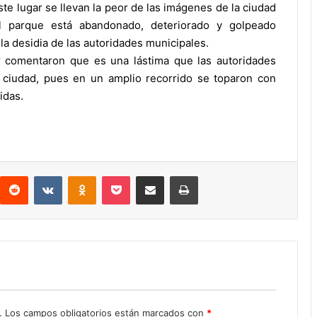
te lugar se llevan la peor de las imágenes de la ciudad
l parque está abandonado, deteriorado y golpeado
la desidia de las autoridades municipales.
 comentaron que es una lástima que las autoridades
a ciudad, pues en un amplio recorrido se toparon con
idas.
interest
Reddit
VKontakte
Odnoklassniki
Pocket
Compartir por correo electrónico
Imprimir
.
Los campos obligatorios están marcados con
*