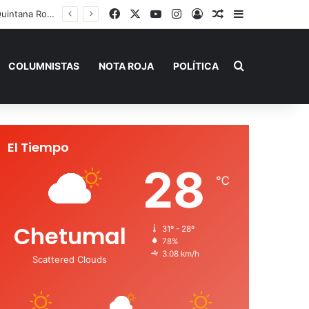
Facebook
X
YouTube
Instagram
Acceso
Publicación al a
Barra lateral
Playa del Carmen tendrá el primer Centro Comunitario “México Imparable” de Quintana Roo: Mara Lezama
Buscar por
COLUMNISTAS
NOTA ROJA
POLÍTICA
El Tiempo
28
℃
Chetumal
31º - 28º
78%
3.08 km/h
Scattered Clouds