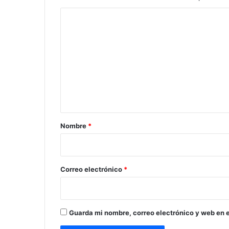
C
o
m
e
n
t
a
r
Nombre
*
i
o
*
Correo electrónico
*
Guarda mi nombre, correo electrónico y web en 