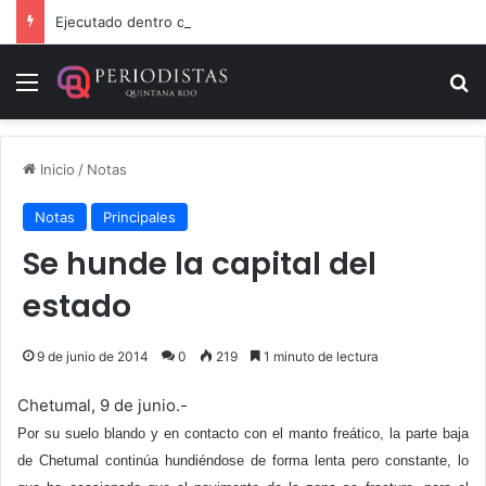
Ejecutado dentro de un local comercial en Cancún
Menú
B
Inicio
/
Notas
Notas
Principales
Se hunde la capital del
estado
9 de junio de 2014
0
219
1 minuto de lectura
Chetumal, 9 de junio.-
Por su suelo blando y en contacto con el manto freático, la parte baja
de Chetumal continúa hundiéndose de forma lenta pero constante, lo