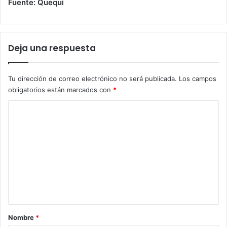
Fuente: Quequi
Deja una respuesta
Tu dirección de correo electrónico no será publicada.
Los campos
obligatorios están marcados con
*
C
o
m
e
n
t
a
r
Nombre
*