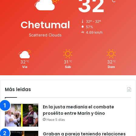
32
℃
Chetumal
32º - 32º
57%
4.69 km/h
Scattered Clouds
32
31
32
℃
℃
℃
Vie
Sáb
Dom
Más leidas
En la justa medianía el combate
prosélito entre Marín y Gino
Hace 5 días
Graban a pareja teniendo relaciones