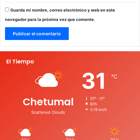
Guarda mi nombre, correo electrónico y web en este
navegador para la próxima vez que comente.
El Tiempo
31
℃
Chetumal
32º - 31º
60%
3.78 km/h
Scattered Clouds
32
32
31
℃
℃
℃