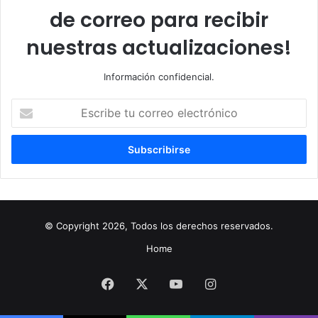
de correo para recibir
nuestras actualizaciones!
Información confidencial.
Escribe
tu
correo
electrónico
© Copyright 2026, Todos los derechos reservados.
Home
Facebook
X
YouTube
Instagram