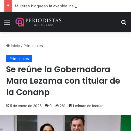
Mujeres bloquean la avenida Insurgentes en Chetumal, exigen ser atendidas en la Fiscalía
Menú
B
Inicio
/
Principales
Principales
Se reúne la Gobernadora
Mara Lezama con titular de
la Conanp
5 de enero de 2025
0
281
1 minuto de lectura