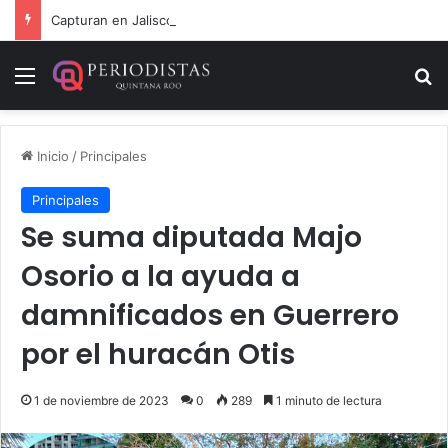
Capturan en Jalisco a ‘El Ruso’, presunto autor intelectual de varios homicidios en Playa del Carmen
Menú
B
Inicio
/
Principales
Principales
Se suma diputada Majo
Osorio a la ayuda a
damnificados en Guerrero
por el huracán Otis
1 de noviembre de 2023
0
289
1 minuto de lectura