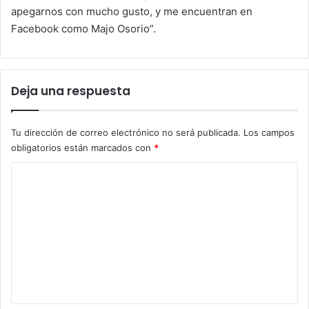
apegarnos con mucho gusto, y me encuentran en
Facebook como Majo Osorio”.
Deja una respuesta
Tu dirección de correo electrónico no será publicada.
Los campos
obligatorios están marcados con
*
C
o
m
e
n
t
a