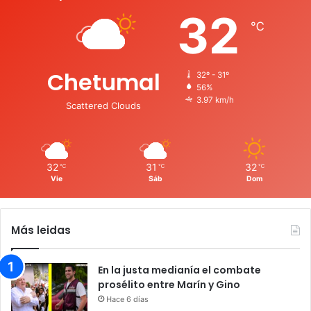
32
℃
Chetumal
32º - 31º
56%
3.97 km/h
Scattered Clouds
32
31
32
℃
℃
℃
Vie
Sáb
Dom
Más leidas
En la justa medianía el combate
prosélito entre Marín y Gino
Hace 6 días