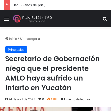
Dan 36 años de prisión por homicidio de cubana en Cancún
Menú
B
Inicio
/
Sin categoría
Principales
Secretario de Gobernación
niega que el presidente
AMLO haya sufrido un
infarto en Yucatán
24 de abril de 2023
0
1.184
1 minuto de lectura