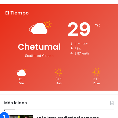
El Tiempo
29
℃
Chetumal
32º - 29º
73%
2.87 km/h
Scattered Clouds
32
31
31
℃
℃
℃
Vie
Sáb
Dom
Más leidas
En la justa medianía el combate