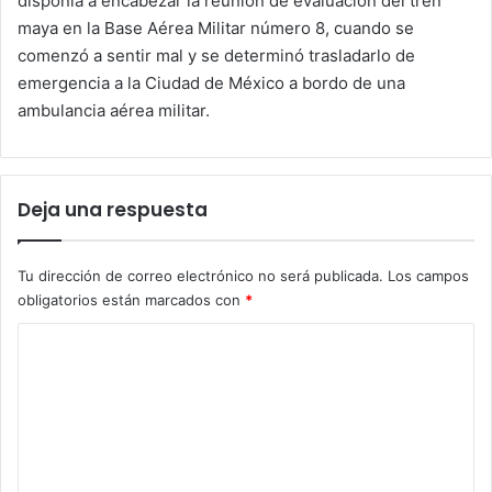
disponía a encabezar la reunión de evaluación del tren
maya en la Base Aérea Militar número 8, cuando se
comenzó a sentir mal y se determinó trasladarlo de
emergencia a la Ciudad de México a bordo de una
ambulancia aérea militar.
Deja una respuesta
Tu dirección de correo electrónico no será publicada.
Los campos
obligatorios están marcados con
*
C
o
m
e
n