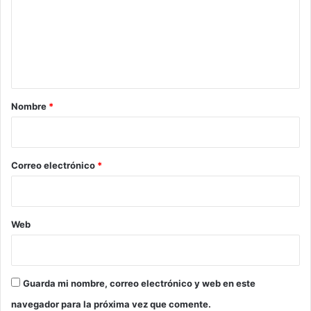
e
n
t
a
r
Nombre
*
i
o
*
Correo electrónico
*
Web
Guarda mi nombre, correo electrónico y web en este
navegador para la próxima vez que comente.