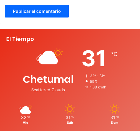
El Tiempo
31
℃
Chetumal
32º - 31º
59%
1.88 km/h
Scattered Clouds
32
31
31
℃
℃
℃
Vie
Sáb
Dom