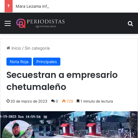
Mara Lezama informa la devolución de 9 vehículos recuperados
Menú
B
Inicio
/
Sin categoría
Nota Roja
Principales
Secuestran a empresario
chetumaleño
20 de marzo de 2023
0
729
1 minuto de lectura