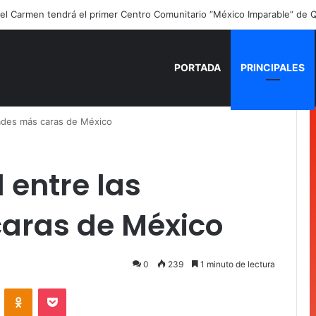
PORTADA
PRINCIPALES
ades más caras de México
 entre las
aras de México
0
239
1 minuto de lectura
VKontakte
Odnoklassniki
Pocket