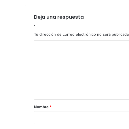
Deja una respuesta
Tu dirección de correo electrónico no será publicada
C
o
m
e
n
t
a
r
Nombre
*
i
o