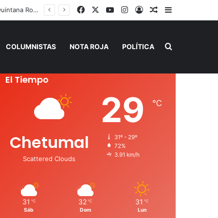
Facebook
X
YouTube
Instagram
Acceso
Publicación al a
Barra lateral
Playa del Carmen tendrá el primer Centro Comunitario “México Imparable” de Quintana Roo: Mara Lezama
Buscar por
COLUMNISTAS
NOTA ROJA
POLÍTICA
El Tiempo
29
℃
Chetumal
31º - 29º
72%
3.91 km/h
Scattered Clouds
31
32
31
℃
℃
℃
Sáb
Dom
Lun