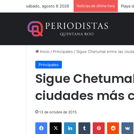
sábado, agosto 8 2026
Noticias de última hora
Inicio
/
Principales
/
Sigue Chetumal entre las ciud
Principales
Sigue Chetumal
ciudades más c
13 de octubre de 2015
Facebook
X
LinkedIn
Tumblr
Pinterest
Reddit