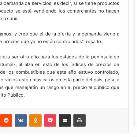
la demanda de servicios, es decir, si se tiene productos
oducto se está vendiendo los comerciantes no hacen
e a subir.
mos, y creo que el de la oferta y la demanda viene a
e precios que ya no están controlados”, resaltó.
era ser otro año para los estados de la península de
tumal-, al alza en esto de los índices de precios de
 de los combustibles que este año estuvo controlado,
ervicios estén más caros en esta parte del país, pese a
s que manejarán un rango en el precio al público que
ito Público.
interest
Reddit
VKontakte
Odnoklassniki
Pocket
Compartir por correo electrónico
Imprimir