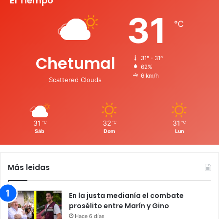
El Tiempo
31
℃
Chetumal
31º - 31º
62%
6 km/h
Scattered Clouds
31
32
31
℃
℃
℃
Sáb
Dom
Lun
Más leidas
En la justa medianía el combate
prosélito entre Marín y Gino
Hace 6 días