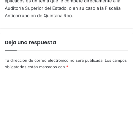
aplicados es un tema que le compete directamente a la
Auditoría Superior del Estado, o en su caso a la Fiscalía
Anticorrupción de Quintana Roo.
Deja una respuesta
Tu dirección de correo electrónico no será publicada.
Los campos
obligatorios están marcados con
*
C
o
m
e
n
t
a