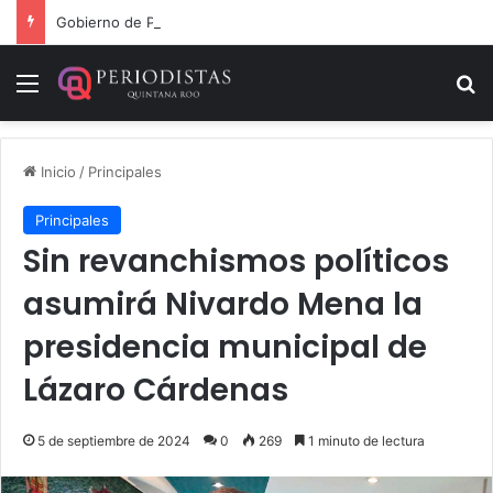
Gobierno de Playa del Carmen aprueba segunda modificación del POA 2026
Menú
B
Inicio
/
Principales
Principales
Sin revanchismos políticos
asumirá Nivardo Mena la
presidencia municipal de
Lázaro Cárdenas
5 de septiembre de 2024
0
269
1 minuto de lectura