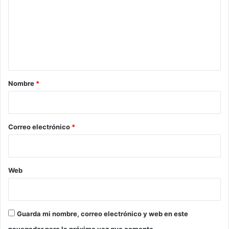
m
e
n
t
a
r
Nombre
*
i
o
*
Correo electrónico
*
Web
Guarda mi nombre, correo electrónico y web en este
navegador para la próxima vez que comente.