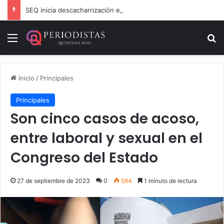
SEQ inicia descacharrización en escuelas de la Ribera del Río Hondo previo al inicio del ciclo escolar
Menú
B
Inicio
/
Principales
Principales
Son cinco casos de acoso,
entre laboral y sexual en el
Congreso del Estado
27 de septiembre de 2023
0
584
1 minuto de lectura