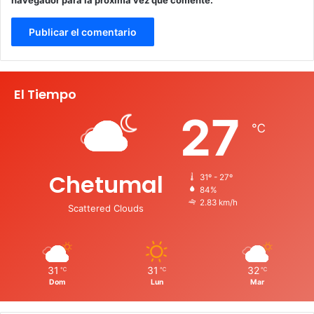
El Tiempo
27
℃
Chetumal
31º - 27º
84%
2.83 km/h
Scattered Clouds
31
31
32
℃
℃
℃
Dom
Lun
Mar