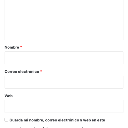
m
e
n
t
a
r
Nombre
*
i
o
*
Correo electrónico
*
Web
Guarda mi nombre, correo electrónico y web en este