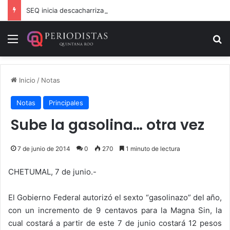
SEQ inicia descacharrización en escuelas de la Ribera del Río Hondo previo al inicio del ciclo escolar
Menú
B
Inicio
/
Notas
Notas
Principales
Sube la gasolina… otra vez
7 de junio de 2014
0
270
1 minuto de lectura
CHETUMAL, 7 de junio.-
El Gobierno Federal autorizó el sexto “gasolinazo” del año,
con un incremento de 9 centavos para la Magna Sin, la
cual costará a partir de este 7 de junio costará 12 pesos