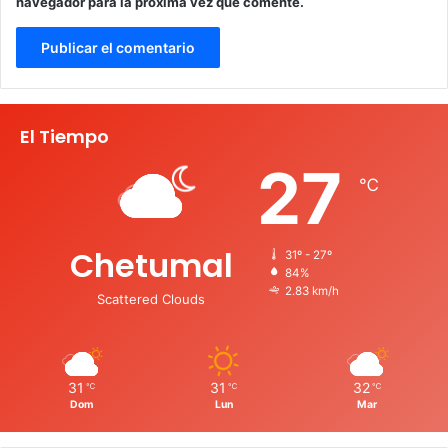
navegador para la próxima vez que comente.
El Tiempo
27
℃
Chetumal
31º - 27º
84%
2.83 km/h
Scattered Clouds
31
31
32
℃
℃
℃
Dom
Lun
Mar