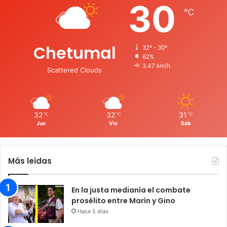
30
℃
Chetumal
32º - 30º
62%
3.47 km/h
Scattered Clouds
32
32
31
℃
℃
℃
Jue
Vie
Sáb
Más leidas
En la justa medianía el combate
prosélito entre Marín y Gino
Hace 5 días