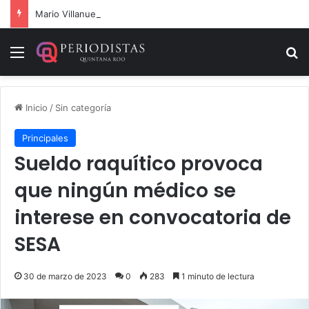
Mario Villanueva desmiente datos falsos sobre su caso
Menú
B
Inicio
/
Sin categoría
Principales
Sueldo raquítico provoca
que ningún médico se
interese en convocatoria de
SESA
30 de marzo de 2023
0
283
1 minuto de lectura