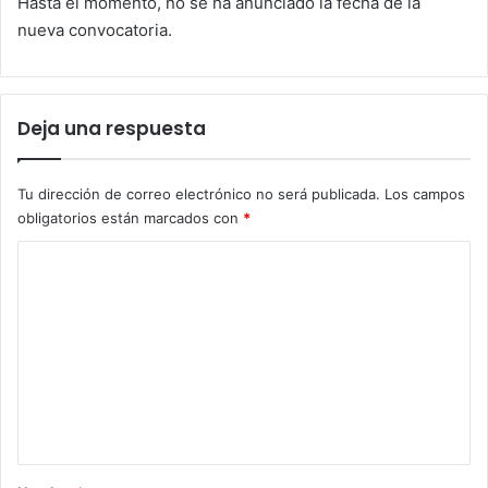
Hasta el momento, no se ha anunciado la fecha de la
nueva convocatoria.
Deja una respuesta
Tu dirección de correo electrónico no será publicada.
Los campos
obligatorios están marcados con
*
C
o
m
e
n
t
a
r