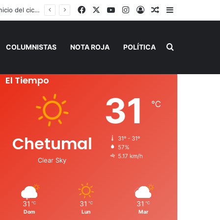
Facebook
X
YouTube
Instagram
Acceso
Publicación al a
Barra lateral
SEQ inicia descacharrización en escuelas de la Ribera del Río Hondo previo al inicio del ciclo escolar
Buscar por
COLUMNISTAS
NOTA ROJA
POLÍTICA
El Tiempo
31
℃
Chetumal
31º - 31º
57%
5.17 km/h
Clear Sky
31
31
31
℃
℃
℃
Dom
Lun
Mar