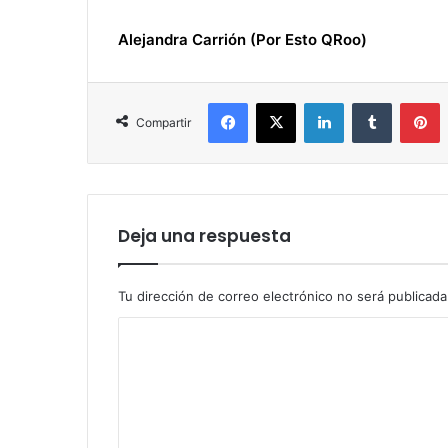
Alejandra Carrión (Por Esto QRoo)
Facebook
X
LinkedIn
Tumblr
P
Compartir
Deja una respuesta
Tu dirección de correo electrónico no será publicada
C
o
m
e