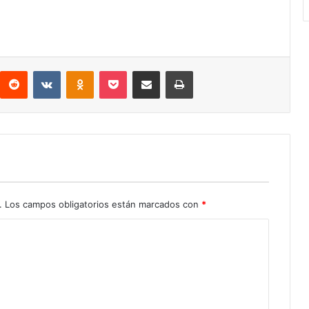
interest
Reddit
VKontakte
Odnoklassniki
Pocket
Compartir por correo electrónico
Imprimir
.
Los campos obligatorios están marcados con
*