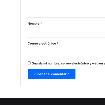
n
t
a
r
Nombre
*
i
o
*
Correo electrónico
*
Guarda mi nombre, correo electrónico y web en 