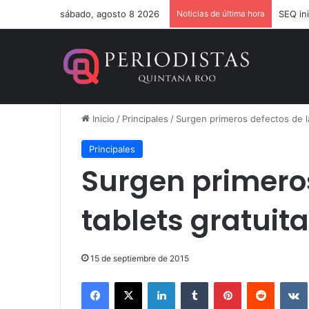
sábado, agosto 8 2026
Noticias de última hora
Inicio
/
Principales
/
Surgen primeros defectos de la
Principales
Surgen primeros
tablets gratuit
15 de septiembre de 2015
Facebook
X
LinkedIn
Tumblr
Pinterest
Reddit