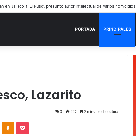
PORTADA
PRINCIPALES
sco, Lazarito
0
222
2 minutos de lectura
VKontakte
Odnoklassniki
Pocket