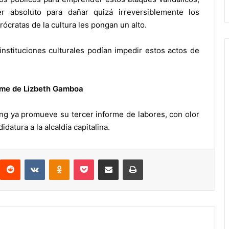
 absoluto para dañar quizá irreversiblemente los
ócratas de la cultura les pongan un alto.
 instituciones culturales podían impedir estos actos de
orme de Lizbeth Gamboa
ong ya promueve su tercer informe de labores, con olor
datura a la alcaldía capitalina.
interest
Reddit
VKontakte
Odnoklassniki
Pocket
Compartir por correo electrónico
Imprimir