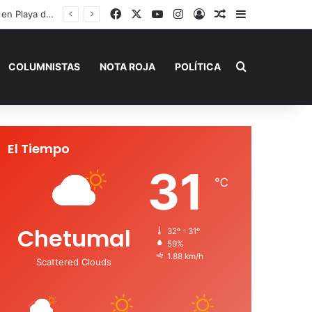
Facebook
X
YouTube
Instagram
Acceso
Publicación al a
Barra lateral
Capturan en Jalisco a ‘El Ruso’, presunto autor intelectual de varios homicidios en Playa del Carmen
Buscar por
COLUMNISTAS
NOTA ROJA
POLÍTICA
El Tiempo
31
℃
Chetumal
32º - 31º
59%
1.88 km/h
Scattered Clouds