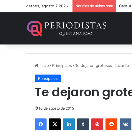
viernes, agosto 7 2026
Noticias de última hora
Inicio
/
Principales
/
Te dejaron grotesco, Lazarito
Principales
Te dejaron grote
10 de agosto de 2015
Facebook
X
LinkedIn
Tumblr
Pinterest
Reddit