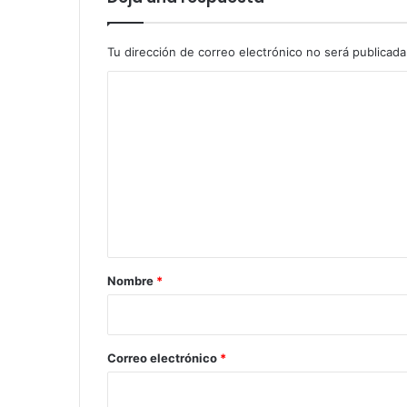
Tu dirección de correo electrónico no será publicada
C
o
m
e
n
t
a
r
Nombre
*
i
o
*
Correo electrónico
*