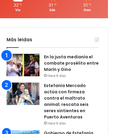
32
31
31
℃
℃
℃
Vie
Sáb
Dom
Más leidas
En la justa medianía el
combate prosélito entre
Marín y Gino
Hace 6 días
Estefanía Mercado
actúa con firmeza
contra el maltrato
animal; rescata seis
seres sintientes en
Puerto Aventuras
Hace 6 días
Gobierno de Estefanía