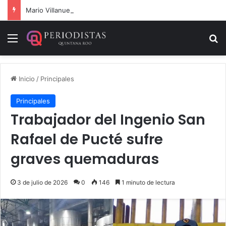
Mario Villanueva desmiente datos falsos sobre su caso
Menú
B
Inicio
/
Principales
Principales
Trabajador del Ingenio San
Rafael de Pucté sufre
graves quemaduras
3 de julio de 2026
0
146
1 minuto de lectura