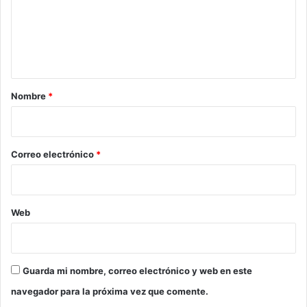
e
n
t
a
r
Nombre
*
i
o
*
Correo electrónico
*
Web
Guarda mi nombre, correo electrónico y web en este
navegador para la próxima vez que comente.