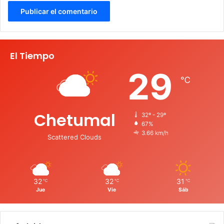
El Tiempo
29
℃
Chetumal
32º - 29º
67%
3.66 km/h
Scattered Clouds
32
32
31
℃
℃
℃
Jue
Vie
Sáb