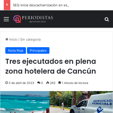
SEQ inicia descacharrización en escuelas de la Ribera del Río Hondo previo al inicio del ciclo escolar
Menú
B
Inicio
/
Sin categoría
Nota Roja
Principales
Tres ejecutados en plena
zona hotelera de Cancún
3 de abril de 2023
0
263
1 minuto de lectura