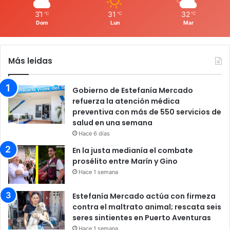
31
31
32
℃
℃
℃
Dom
Lun
Mar
Más leidas
Gobierno de Estefanía Mercado
refuerza la atención médica
preventiva con más de 550 servicios de
salud en una semana
Hace 6 días
En la justa medianía el combate
prosélito entre Marín y Gino
Hace 1 semana
Estefanía Mercado actúa con firmeza
contra el maltrato animal; rescata seis
seres sintientes en Puerto Aventuras
Hace 1 semana