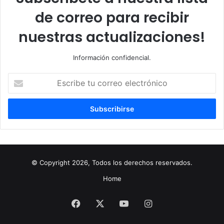
de correo para recibir
nuestras actualizaciones!
Información confidencial.
Escribe
tu
correo
electrónico
© Copyright 2026, Todos los derechos reservados.
Home
Facebook
X
YouTube
Instagram