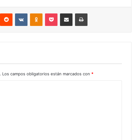
interest
Reddit
VKontakte
Odnoklassniki
Pocket
Compartir por correo electrónico
Imprimir
.
Los campos obligatorios están marcados con
*