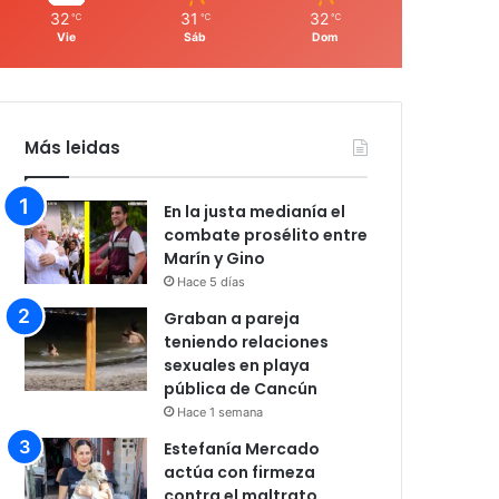
32
31
32
℃
℃
℃
Vie
Sáb
Dom
Más leidas
En la justa medianía el
combate prosélito entre
Marín y Gino
Hace 5 días
Graban a pareja
teniendo relaciones
sexuales en playa
pública de Cancún
Hace 1 semana
Estefanía Mercado
actúa con firmeza
contra el maltrato