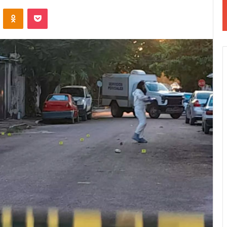
VKontakte
Odnoklassniki
Pocket