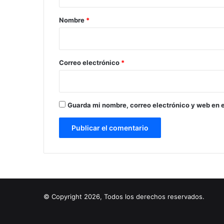
a
r
Nombre
*
i
o
*
Correo electrónico
*
Guarda mi nombre, correo electrónico y web en 
© Copyright 2026, Todos los derechos reservados.