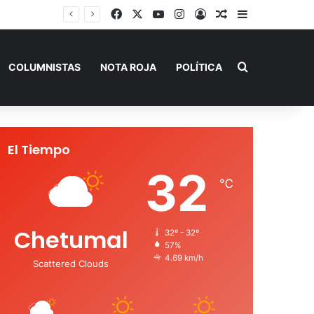
Facebook
X
YouTube
Instagram
Acceso
Publicación al a
Barra lateral
Buscar por
COLUMNISTAS
NOTA ROJA
POLÍTICA
El Tiempo
32
℃
Chetumal
32º - 32º
57%
4.69 km/h
Scattered Clouds