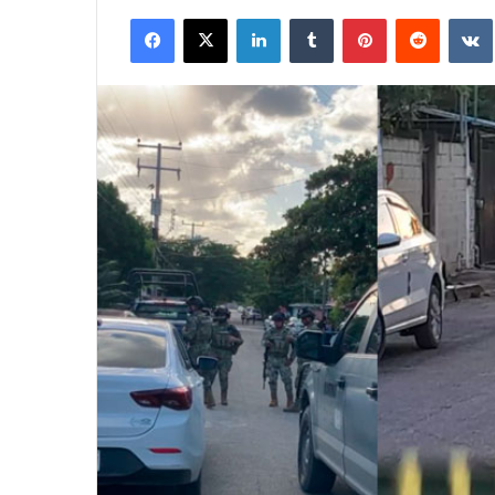
Facebook
X
LinkedIn
Tumblr
Pinterest
Reddit