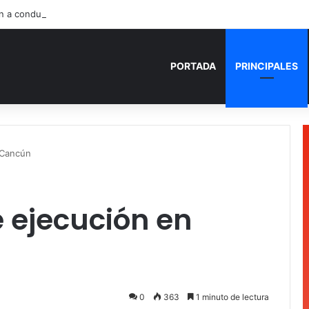
n a conductor de un lujoso auto en Tulum
PORTADA
PRINCIPALES
 Cancún
e ejecución en
0
363
1 minuto de lectura