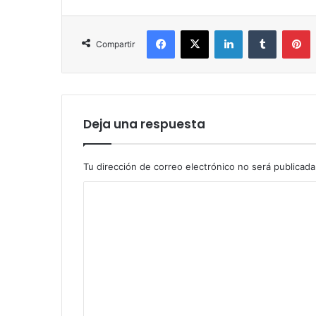
Facebook
X
LinkedIn
Tumblr
P
Compartir
Deja una respuesta
Tu dirección de correo electrónico no será publicada
C
o
m
e
n
t