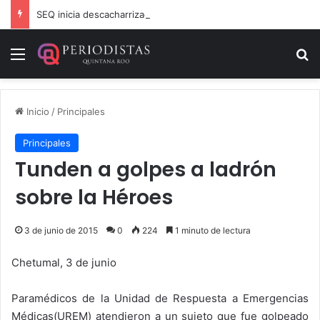
SEQ inicia descacharrización en escuelas de la Ribera del Río Hondo previo al inicio del ciclo escolar
Menú
B
Inicio
/
Principales
Principales
Tunden a golpes a ladrón
sobre la Héroes
3 de junio de 2015
0
224
1 minuto de lectura
Chetumal, 3 de junio
Paramédicos de la Unidad de Respuesta a Emergencias
Médicas(UREM) atendieron a un sujeto que fue golpeado