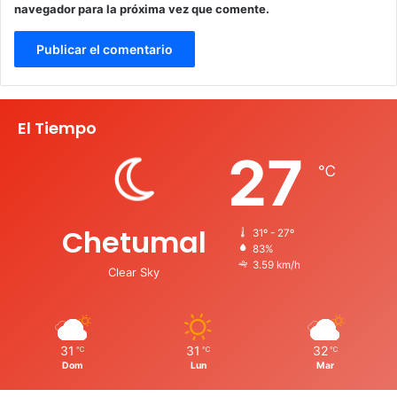
navegador para la próxima vez que comente.
El Tiempo
27
℃
Chetumal
31º - 27º
83%
3.59 km/h
Clear Sky
31
31
32
℃
℃
℃
Dom
Lun
Mar