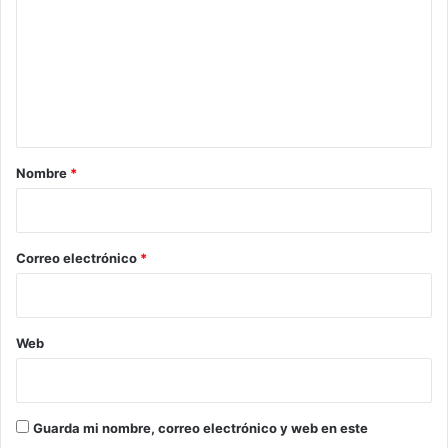
m
e
n
t
a
r
Nombre
*
i
o
*
Correo electrónico
*
Web
Guarda mi nombre, correo electrónico y web en este