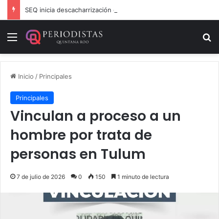
SEQ inicia descacharrización en escuelas de la Ribera del Río Hondo previo al inicio del ciclo escolar
Menú
B
Inicio
/
Principales
Principales
Vinculan a proceso a un
hombre por trata de
personas en Tulum
7 de julio de 2026
0
150
1 minuto de lectura