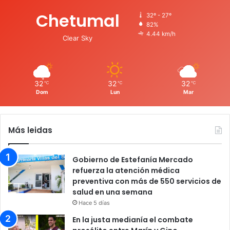
Chetumal
32º - 27º
82%
4.44 km/h
Clear Sky
32
32
32
℃
℃
℃
Dom
Lun
Mar
Más leidas
Gobierno de Estefanía Mercado
refuerza la atención médica
preventiva con más de 550 servicios de
salud en una semana
Hace 5 días
En la justa medianía el combate