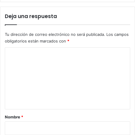
Deja una respuesta
Tu dirección de correo electrónico no será publicada.
Los campos
obligatorios están marcados con
*
C
o
m
e
n
t
a
r
Nombre
*
i
o