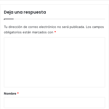
Deja una respuesta
Tu dirección de correo electrónico no será publicada.
Los campos
obligatorios están marcados con
*
C
o
m
e
n
t
a
r
Nombre
*
i
o