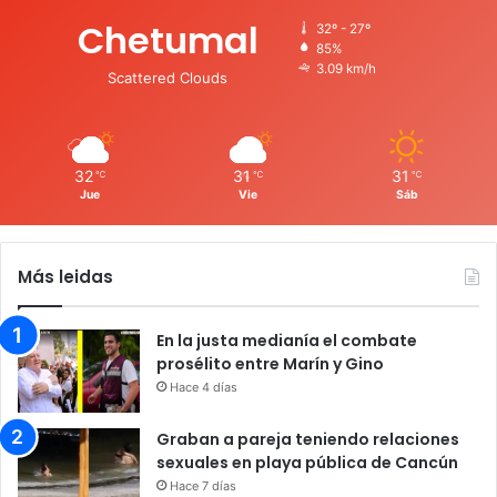
Chetumal
32º - 27º
85%
3.09 km/h
Scattered Clouds
32
31
31
℃
℃
℃
Jue
Vie
Sáb
Más leidas
En la justa medianía el combate
prosélito entre Marín y Gino
Hace 4 días
Graban a pareja teniendo relaciones
sexuales en playa pública de Cancún
Hace 7 días