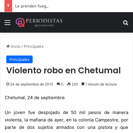
Le prenden fuego a camioneta involucrada en balacera en Carrillo Puerto
Menú
B
Inicio
/
Principales
Principales
Violento robo en Chetumal
24 de septiembre de 2015
0
220
1 minuto de lectura
Chetumal, 24 de septiembre
Un joven fue despojado de 50 mil pesos de manera
violenta, la mañana de ayer, en la colonia Campestre, por
parte de dos sujetos armados con una pistola y que