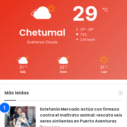
29
℃
Chetumal
31º - 29º
72%
3.91 km/h
Scattered Clouds
31
32
31
℃
℃
℃
Sáb
Dom
Lun
Más leidas
Estefanía Mercado actúa con firmeza
contra el maltrato animal; rescata seis
seres sintientes en Puerto Aventuras
Hace 7 días