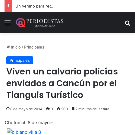
Un verano para recordar: niñas y niños cierran con alegría el curso “Aventuras de Verano”
Menú
B
Inicio
/
Principales
Principales
Viven un calvario policías
enviados a Cancún por el
Tianguis Turístico
8 de mayo de 2014
0
200
2 minutos de lectura
Chetumal, 8 de mayo.-