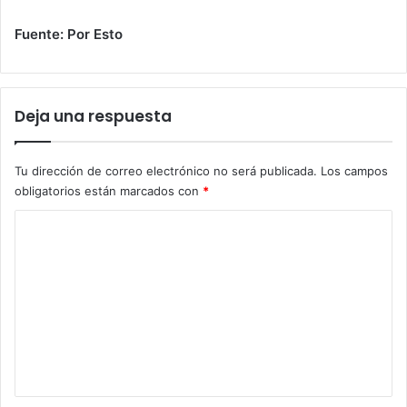
Fuente: Por Esto
Deja una respuesta
Tu dirección de correo electrónico no será publicada.
Los campos
obligatorios están marcados con
*
C
o
m
e
n
t
a