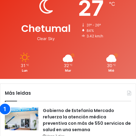
27
℃
Chetumal
31º - 26º
84%
3.42 km/h
Clear Sky
31
32
30
℃
℃
℃
Lun
Mar
Mié
Más leidas
Gobierno de Estefanía Mercado
refuerza la atención médica
preventiva con más de 550 servicios de
salud en una semana
Hace 7 días