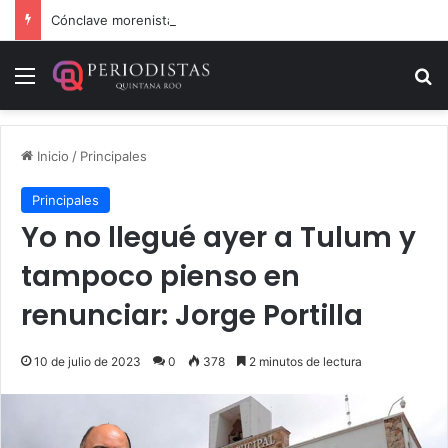
Cónclave morenista en el WTC de la CDMX
Menú
B
Inicio
/
Principales
Principales
Yo no llegué ayer a Tulum y
tampoco pienso en
renunciar: Jorge Portilla
10 de julio de 2023
0
378
2 minutos de lectura