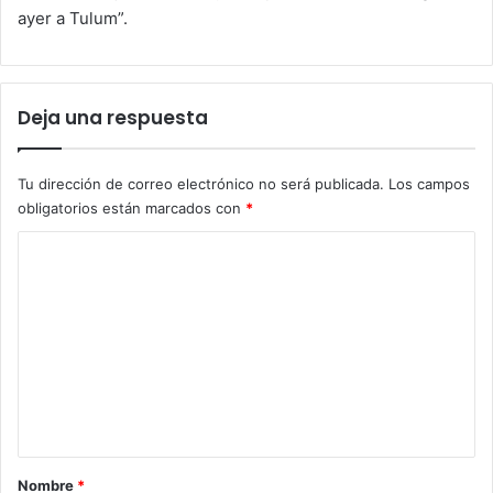
ayer a Tulum”.
Deja una respuesta
Tu dirección de correo electrónico no será publicada.
Los campos
obligatorios están marcados con
*
C
o
m
e
n
t
a
r
Nombre
*