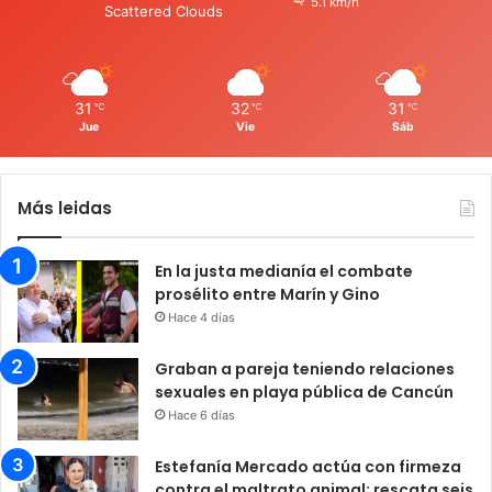
5.1 km/h
Scattered Clouds
31
32
31
℃
℃
℃
Jue
Vie
Sáb
Más leidas
En la justa medianía el combate
prosélito entre Marín y Gino
Hace 4 días
Graban a pareja teniendo relaciones
sexuales en playa pública de Cancún
Hace 6 días
Estefanía Mercado actúa con firmeza
contra el maltrato animal; rescata seis