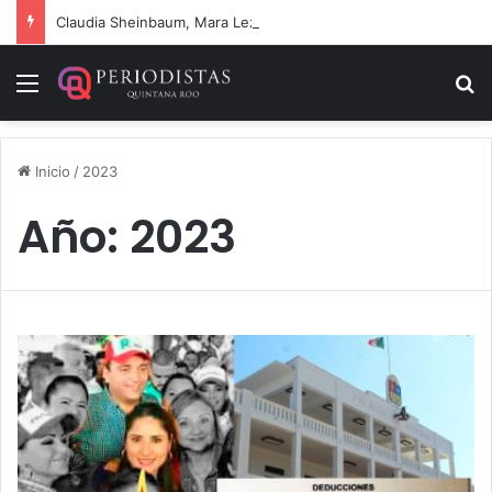
Claudia Sheinbaum, Mara Lezama y Estefanía Mercado fortalecen estrategia integral contra el sargazo
Menú
B
Inicio
/
2023
Año:
2023