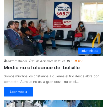
columnistas
adm1n1strador
28 de diciembre de 2023
0
653
Medicina al alcance del bolsillo
Somos muchos los cristianos a quienes el frío descalabra por
completo. Aunque no es la gran cosa -no es el…
Leer más »