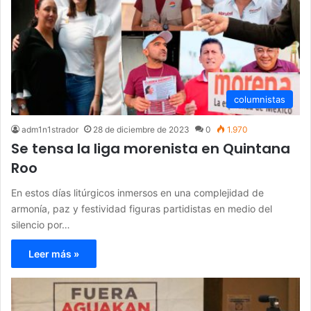
columnistas
adm1n1strador
28 de diciembre de 2023
0
1.970
Se tensa la liga morenista en Quintana
Roo
En estos días litúrgicos inmersos en una complejidad de
armonía, paz y festividad figuras partidistas en medio del
silencio por…
Leer más »