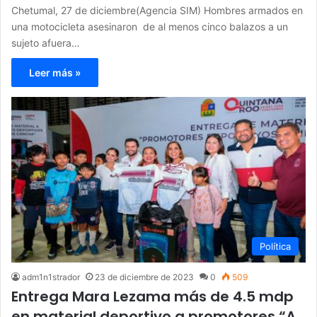
Chetumal, 27 de diciembre(Agencia SIM) Hombres armados en
una motocicleta asesinaron de al menos cinco balazos a un
sujeto afuera…
Leer más »
Política
adm1n1strador
23 de diciembre de 2023
0
509
Entrega Mara Lezama más de 4.5 mdp
en material deportivo a promotores “A