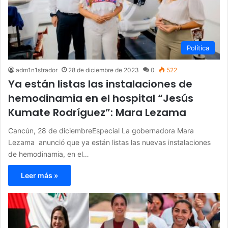
Política
adm1n1strador
28 de diciembre de 2023
0
522
Ya están listas las instalaciones de
hemodinamia en el hospital “Jesús
Kumate Rodríguez”: Mara Lezama
Cancún, 28 de diciembreEspecial La gobernadora Mara
Lezama anunció que ya están listas las nuevas instalaciones
de hemodinamia, en el…
Leer más »