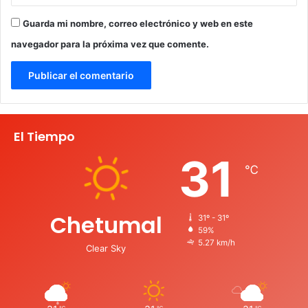
Guarda mi nombre, correo electrónico y web en este
navegador para la próxima vez que comente.
El Tiempo
31
℃
Chetumal
31º - 31º
59%
5.27 km/h
Clear Sky
℃
℃
℃