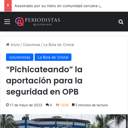
Asesinado por su nieto en comunidad cercana a Chetumal
Menú
B
Inicio
/
Columnas
/
La Bola de Cristal
columnistas
La Bola de Cristal
“Pichicateando” la
aportación para la
seguridad en OPB
17 de mayo de 2023
0
1.536
5 minutos de lectura