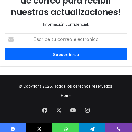
de correo para recibir
nuestras actualizaciones!
Información confidencial.
Escribe
tu
correo
electrónico
© Copyright 2026, Todos los derechos reservados.
Home
Facebook
X
YouTube
Instagram