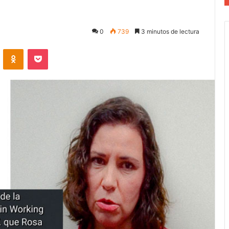
0
739
3 minutos de lectura
VKontakte
Odnoklassniki
Pocket