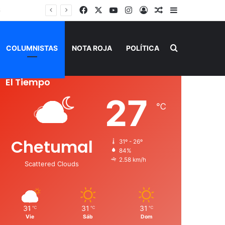
Facebook
X
YouTube
Instagram
Acceso
Publicación al a
Barra lateral
Buscar por
COLUMNISTAS
NOTA ROJA
POLÍTICA
El Tiempo
27
℃
Chetumal
31º - 26º
84%
2.58 km/h
Scattered Clouds
31
31
31
℃
℃
℃
Vie
Sáb
Dom