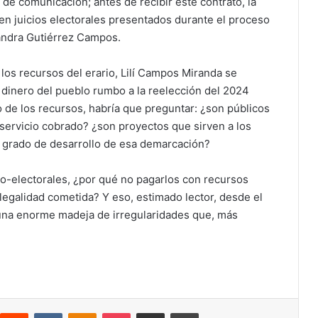
 de comunicación; antes de recibir este contrato, la
en juicios electorales presentados durante el proceso
ejandra Gutiérrez Campos.
los recursos del erario, Lilí Campos Miranda se
 dinero del pueblo rumbo a la reelección del 2024
o de los recursos, habría que preguntar: ¿son públicos
ervicio cobrado? ¿son proyectos que sirven a los
el grado de desarrollo de esa demarcación?
tico-electorales, ¿por qué no pagarlos con recursos
legalidad cometida? Y eso, estimado lector, desde el
e una enorme madeja de irregularidades que, más
interest
Reddit
VKontakte
Odnoklassniki
Pocket
Compartir por correo electrónico
Imprimir