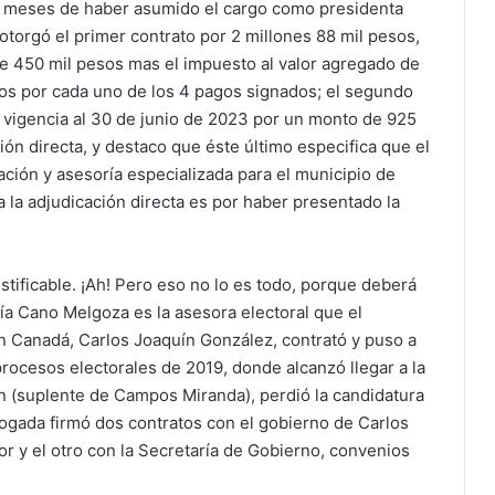
s meses de haber asumido el cargo como presidenta
orgó el primer contrato por 2 millones 88 mil pesos,
e 450 mil pesos mas el impuesto al valor agregado de
sos por cada uno de los 4 pagos signados; el segundo
 vigencia al 30 de junio de 2023 por un monto de 925
ón directa, y destaco que éste último especifica que el
ación y asesoría especializada para el municipio de
ica la adjudicación directa es por haber presentado la
ustificable. ¡Ah! Pero eso no lo es todo, porque deberá
a Cano Melgoza es la asesora electoral que el
 Canadá, Carlos Joaquín González, contrató y puso a
procesos electorales de 2019, donde alcanzó llegar a la
an (suplente de Campos Miranda), perdió la candidatura
abogada firmó dos contratos con el gobierno de Carlos
yor y el otro con la Secretaría de Gobierno, convenios