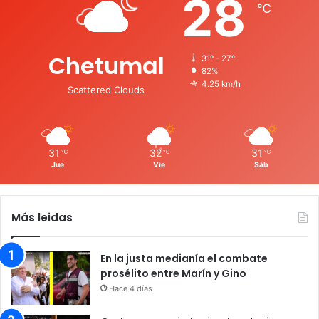
28
℃
Chetumal
31º - 27º
82%
4.25 km/h
Scattered Clouds
31
32
31
℃
℃
℃
Jue
Vie
Sáb
Más leidas
En la justa medianía el combate
prosélito entre Marín y Gino
Hace 4 días