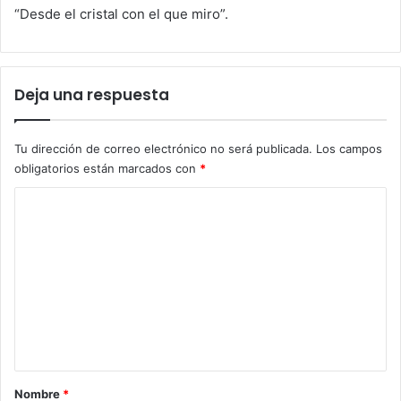
“Desde el cristal con el que miro”.
Deja una respuesta
Tu dirección de correo electrónico no será publicada.
Los campos
obligatorios están marcados con
*
C
o
m
e
n
t
a
r
Nombre
*