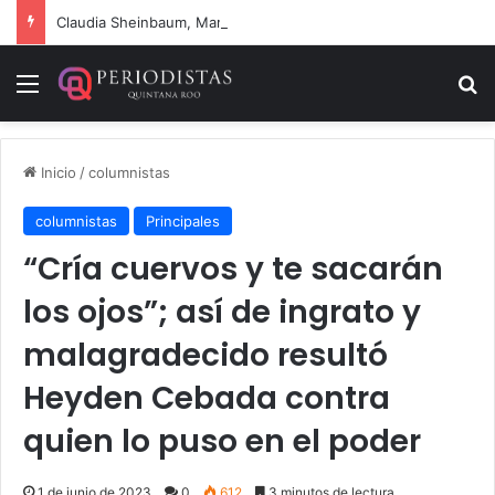
Claudia Sheinbaum, Mara Lezama y Estefanía Mercado fortalecen estrategia integral contra el sargazo
Menú
B
Inicio
/
columnistas
columnistas
Principales
“Cría cuervos y te sacarán
los ojos”; así de ingrato y
malagradecido resultó
Heyden Cebada contra
quien lo puso en el poder
1 de junio de 2023
0
612
3 minutos de lectura