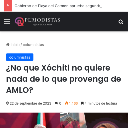
Gobierno de Playa del Carmen aprueba segunda modificación del POA 2026
Menú
B
Inicio
/
columnistas
columnistas
¿No que Xóchitl no quiere
nada de lo que provenga de
AMLO?
22 de septiembre de 2023
0
1.466
4 minutos de lectura