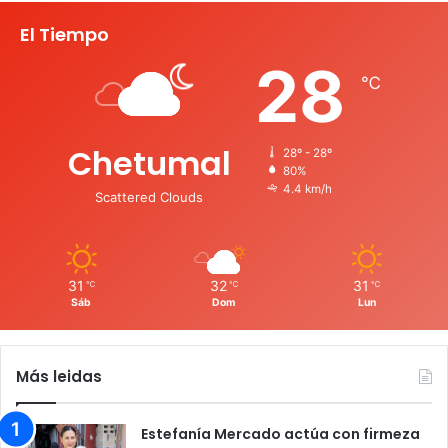
El Tiempo
28
℃
Chetumal
28º - 28º
80%
4.4 km/h
Scattered Clouds
31
32
31
℃
℃
℃
Sáb
Dom
Lun
Más leidas
Estefanía Mercado actúa con firmeza