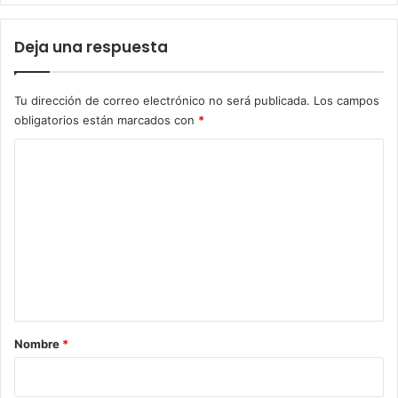
Deja una respuesta
Tu dirección de correo electrónico no será publicada.
Los campos
obligatorios están marcados con
*
C
o
m
e
n
t
a
r
Nombre
*
i
o