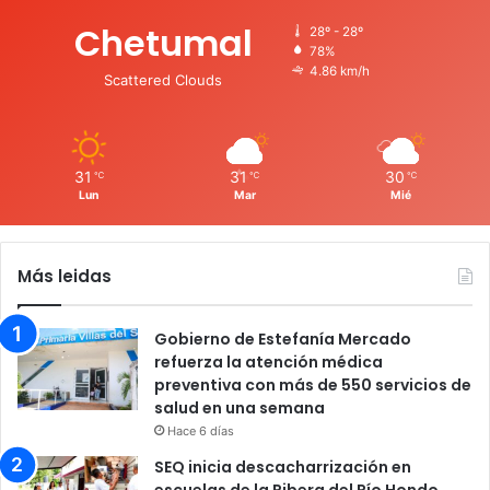
Chetumal
28º - 28º
78%
4.86 km/h
Scattered Clouds
31
31
30
℃
℃
℃
Lun
Mar
Mié
Más leidas
Gobierno de Estefanía Mercado
refuerza la atención médica
preventiva con más de 550 servicios de
salud en una semana
Hace 6 días
SEQ inicia descacharrización en
escuelas de la Ribera del Río Hondo