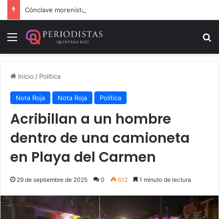
Cónclave morenista en el WTC de la CDMX
Menú
B
Inicio
/
Política
Nota Roja
Nota Roja
Política
Acribillan a un hombre
dentro de una camioneta
en Playa del Carmen
29 de septiembre de 2025
0
612
1 minuto de lectura