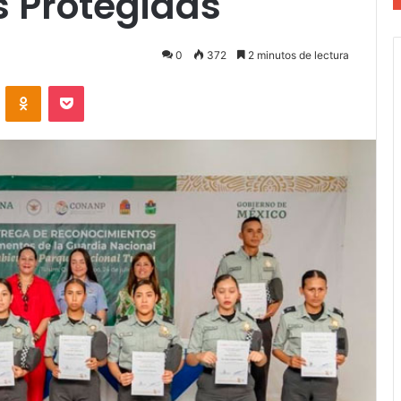
s Protegidas
0
372
2 minutos de lectura
VKontakte
Odnoklassniki
Pocket