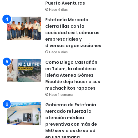
Puerto Aventuras
Hace 4 días
Estefanía Mercado
cierra filas con la
sociedad civil, cámaras
empresariales y
diversas organizaciones
Hace 6 días
Como Diego Castañón
en Tulum, la alcaldesa
isleña Atenea Gómez
Ricalde deja hacer a sus
muchachitos rapaces
Hace 1 semana
Gobierno de Estefanía
Mercado refuerza la
atención médica
preventiva con más de
550 servicios de salud
en una semana