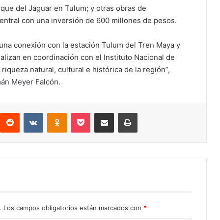
arque del Jaguar en Tulum; y otras obras de
entral con una inversión de 600 millones de pesos.
 una conexión con la estación Tulum del Tren Maya y
alizan en coordinación con el Instituto Nacional de
riqueza natural, cultural e histórica de la región”,
omán Meyer Falcón.
interest
Reddit
VKontakte
Odnoklassniki
Pocket
Compartir por correo electrónico
Imprimir
.
Los campos obligatorios están marcados con
*