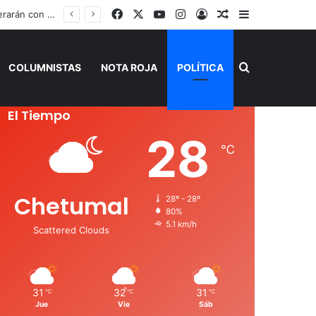
Facebook
X
YouTube
Instagram
Acceso
Publicación al a
Barra lateral
Claudia Sheinbaum, Mara Lezama y Estefanía Mercado fortalecen estrategia integral contra el sargazo
Buscar por
COLUMNISTAS
NOTA ROJA
POLÍTICA
El Tiempo
28
℃
Chetumal
28º - 28º
80%
5.1 km/h
Scattered Clouds
31
32
31
℃
℃
℃
Jue
Vie
Sáb