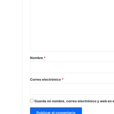
C
o
m
e
n
t
a
r
Nombre
*
i
o
*
Correo electrónico
*
Guarda mi nombre, correo electrónico y web en 