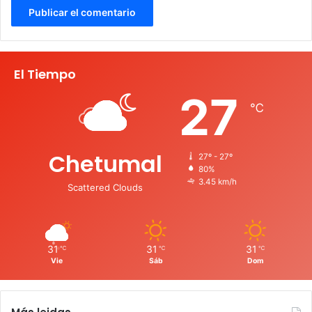
El Tiempo
27
℃
Chetumal
27º - 27º
80%
3.45 km/h
Scattered Clouds
31
31
31
℃
℃
℃
Vie
Sáb
Dom