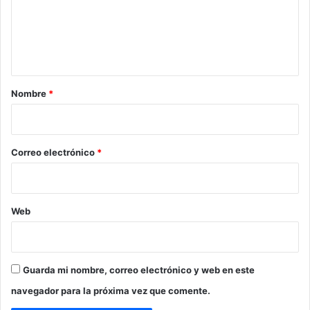
e
n
t
a
r
Nombre
*
i
o
*
Correo electrónico
*
Web
Guarda mi nombre, correo electrónico y web en este
navegador para la próxima vez que comente.