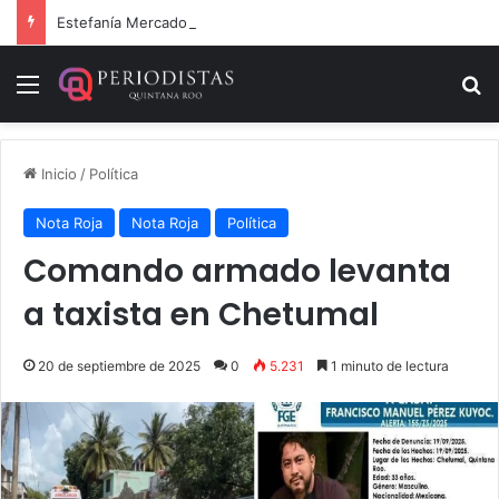
Estefanía Mercado cumple con la repavimentación del puente vehicular
Menú
B
Inicio
/
Política
Nota Roja
Nota Roja
Política
Comando armado levanta
a taxista en Chetumal
20 de septiembre de 2025
0
5.231
1 minuto de lectura