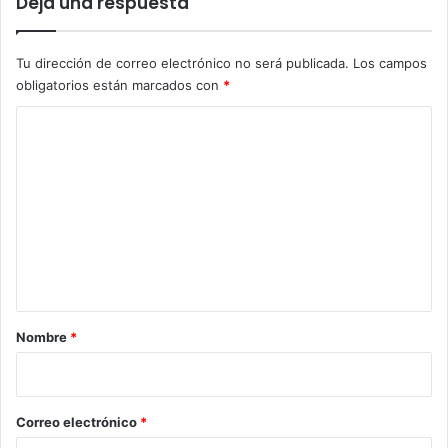
Deja una respuesta
Tu dirección de correo electrónico no será publicada.
Los campos
obligatorios están marcados con
*
C
o
m
e
n
t
a
r
Nombre
*
i
o
*
Correo electrónico
*