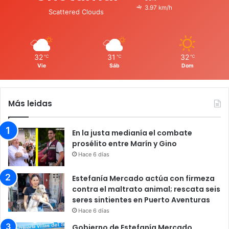
3.97 km/h
Scattered Clouds
32
31
32
℃
℃
℃
Vie
Sáb
Dom
Más leidas
En la justa medianía el combate
prosélito entre Marín y Gino
Hace 6 días
Estefanía Mercado actúa con firmeza
contra el maltrato animal; rescata seis
seres sintientes en Puerto Aventuras
Hace 6 días
Gobierno de Estefanía Mercado