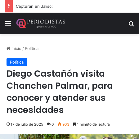
Capturan en Jalisco a ‘El Ruso’, presunto autor intelectual de varios homicidios en Playa del Carmen
Menú
B
Inicio
/
Política
Política
Diego Castañón visita
Chanchen Palmar, para
conocer y atender sus
necesidades
17 de julio de 2025
0
903
1 minuto de lectura