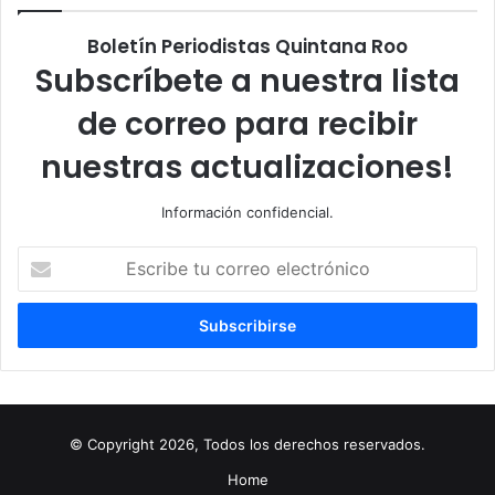
Boletín Periodistas Quintana Roo
Subscríbete a nuestra lista
de correo para recibir
nuestras actualizaciones!
Información confidencial.
Escribe
tu
correo
electrónico
© Copyright 2026, Todos los derechos reservados.
Home