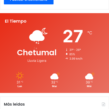
El Tiempo
27
℃
Chetumal
31º - 26º
85%
3.99 km/h
Lluvia Ligera
31
32
30
℃
℃
℃
Lun
Mar
Mié
Más leidas