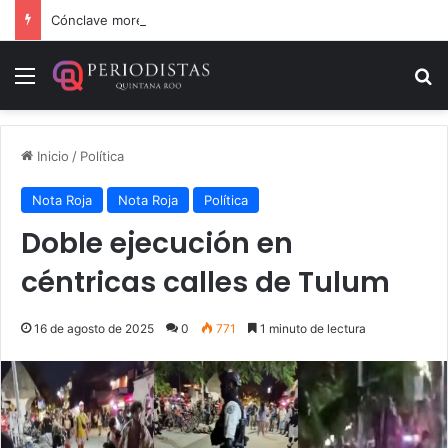
Cónclave morenista en el WTC de la CDMX
Menú
B
Inicio
/
Política
Nota Roja
Nota Roja
Política
Doble ejecución en
céntricas calles de Tulum
16 de agosto de 2025
0
771
1 minuto de lectura