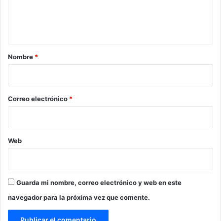
n
t
a
r
Nombre
*
i
o
*
Correo electrónico
*
Web
Guarda mi nombre, correo electrónico y web en este
navegador para la próxima vez que comente.