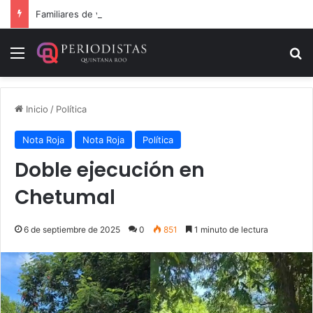
Familiares de víctimas bloquean paso vehicular y se instalan frente a la Fiscalía de Quintana Roo
Menú
B
Inicio
/
Política
Nota Roja
Nota Roja
Política
Doble ejecución en
Chetumal
6 de septiembre de 2025
0
851
1 minuto de lectura