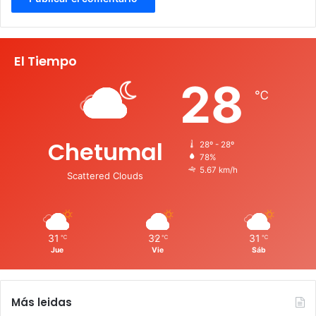
El Tiempo
28
℃
Chetumal
28º - 28º
78%
5.67 km/h
Scattered Clouds
31
32
31
℃
℃
℃
Jue
Vie
Sáb
Más leidas