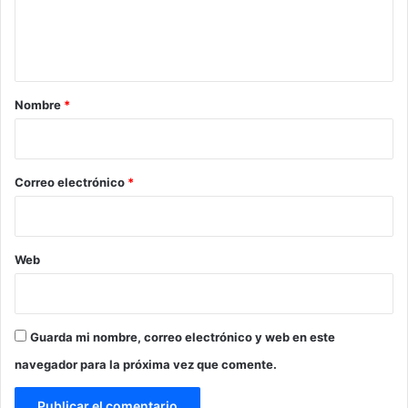
n
t
a
r
Nombre
*
i
o
*
Correo electrónico
*
Web
Guarda mi nombre, correo electrónico y web en este
navegador para la próxima vez que comente.