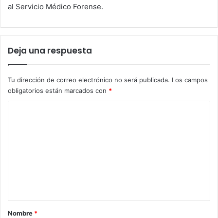
al Servicio Médico Forense.
Deja una respuesta
Tu dirección de correo electrónico no será publicada.
Los campos
obligatorios están marcados con
*
C
o
m
e
n
t
a
r
Nombre
*