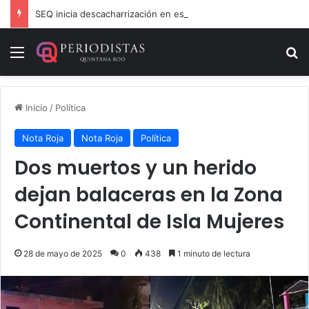
SEQ inicia descacharrización en escuelas de la Ribera del Río Hondo previo al inicio del ciclo escolar
Menú
B
Inicio
/
Política
Nota Roja
Nota Roja
Política
Dos muertos y un herido
dejan balaceras en la Zona
Continental de Isla Mujeres
28 de mayo de 2025
0
438
1 minuto de lectura