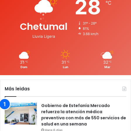
28
℃
Chetumal
31º - 28º
81%
3.68 km/h
Lluvia Ligera
31
31
32
℃
℃
℃
Dom
Lun
Mar
Más leidas
Gobierno de Estefanía Mercado
refuerza la atención médica
preventiva con más de 550 servicios de
salud en una semana
Hace 6 días